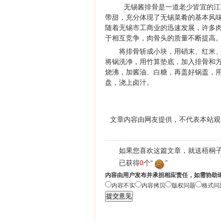
无锡酱排骨是一道老少皆宜的江
带甜，充分体现了无锡菜肴的基本风
随着无锡市工商业的迅速发展，许多肉
于相互竞争，肉骨头的质量不断提高
将排骨斩成小块，用硝末、红米、
将锅洗净，用竹算垫底，加入排骨和方
烧沸，加酱油、白糖，再盖好锅盖，
盘，浇上卤汁。
文章内容由网友提供，不代表本站观
如果您喜欢这篇文章，就送梧桐子
已获得
0
个“
”
内容由用户发布并承担相应责任，如需协助
内容不实
内容拷贝
版权问题
格式问