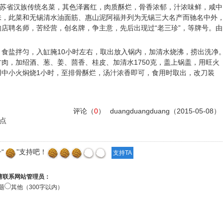
苏省汉族传统名菜，其色泽酱红，肉质酥烂，骨香浓郁，汁浓味鲜，咸中
味，此菜和无锡清水油面筋、惠山泥阿福并列为无锡三大名产而驰名中外
店聘名师，苦经营，创名牌，争主意，先后出现过“老三珍”，等牌号。由
。
食盐拌匀，入缸腌10小时左右，取出放入锅内，加清水烧沸，捞出洗净
肉，加绍酒、葱、姜、茴香、桂皮、加清水1750克，盖上锅盖，用旺火
用中小火焖烧1小时，至排骨酥烂，汤汁浓香即可，食用时取出，改刀装
评论（
0
）
duangduangduang
（2015-05-08）
点
“
”支持吧！
请联系网站管理员：
题
其他（300字以内）