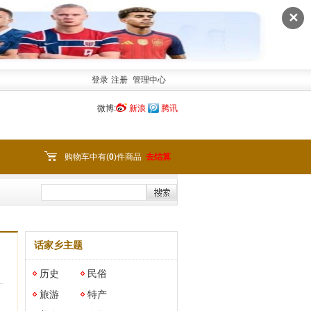
✕
登录
注册
管理中心
微博:
新浪
腾讯
购物车中有(
0
)件商品
去结算
话家乡主题
历史
民俗
旅游
特产