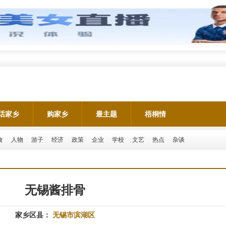
话家乡
购家乡
最主题
梧桐情
食
人物
游子
经济
政策
企业
学校
文艺
热点
杂谈
无锡酱排骨
家乡区县：
无锡市滨湖区