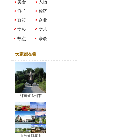
美食
人物
，
游子
经济
政策
企业
学校
文艺
。
热点
杂谈
大家都在看
河南省孟州市
山东省新泰市