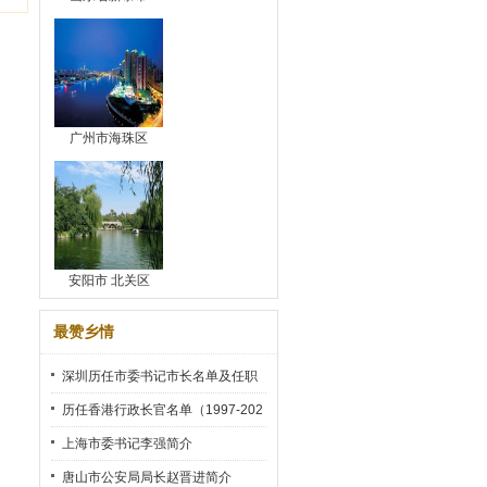
广州市海珠区
安阳市 北关区
最赞乡情
深圳历任市委书记市长名单及任职
时间
历任香港行政长官名单（1997-202
2）
上海市委书记李强简介
唐山市公安局局长赵晋进简介