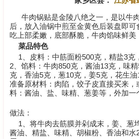
家乡区县：
江苏省
牛肉锅贴是金陵八绝之一，是以牛
后，放入油锅中煎至金黄色后装盘即可
吃上部柔嫩，底部酥脆，牛肉馅味鲜美
菜品特色
1、皮料：中筋面粉500克，精盐3克
2、馅料：牛肉850克，酱油13克，味
克，香油5克，葱10克，姜5克，花生油
准备原材料：肉陷，饺子皮直接买来，
料：酱油、盐、味精、葱姜等，外加一
做法：
1、将牛肉去筋膜并剁成末，姜、葱
酱油、精盐、味精、胡椒粉、香油和水2