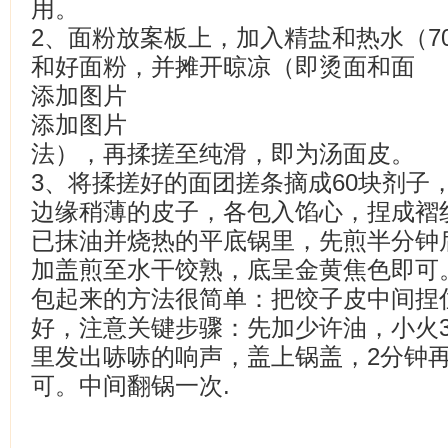
用。
2、面粉放案板上，加入精盐和热水（70
和好面粉，并摊开晾凉（即烫面和面
添加图片
添加图片
法），再揉搓至纯滑，即为汤面皮。
3、将揉搓好的面团搓条摘成60块剂子
边缘稍薄的皮子，各包入馅心，捏成褶纹
已抹油并烧热的平底锅里，先煎半分钟后
加盖煎至水干饺熟，底呈金黄焦色即可
包起来的方法很简单：把饺子皮中间捏住
好，注意关键步骤：先加少许油，小火
里发出哧哧的响声，盖上锅盖，2分钟再
可。中间翻锅一次.