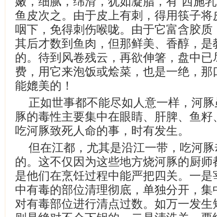
嫩，细腻，绵滑，犹如凝脂，有“西施乳
鱼皮次之。由于皮上有刺，得用筷子将
咽下，免得刺伤喉咙。由于它富含胶质
其后才数到鱼肉，但那鲜美、香醇，是
的。待到风卷残云，再欲伸箸，盘中已
费，用它来泡饭或烩菜，也是一绝，那
能媲美的！
正如世事都不能尽如人意一样，河豚
豚的毒性主要集中在眼睛、肝脾、鱼籽
吃河豚致死人命的事，时有发生。
但在江都，尤其是沿江一带，吃河豚
的。这不仅因为这些地方烧河豚的厨师
是他们在烹饪过程中能严把四关。一是
中有毒的部位清理彻底，单独分开，集
对有毒部位进行清点过数。如万一发生