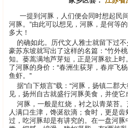
家乡区县：
江苏省
一提到河豚，人们便会同时想起民间
河豚。”由此可以想见，河豚，是何等
多大！
的确如此。历代文人雅士就留下过不
豪苏东坡就写出了这样的名篇：“竹外
知。蒌蒿满地芦芽短，正是河豚欲上时
了河豚的身价：“春洲生荻芽，春岸飞
鱼虾。”
据“白下烦言”载：“河豚，扬镇二郡
见，扬州自古就盛行河豚美食，并使它成
河豚，一般是红烧，衬之以青菜苔。
人满口生津，馋涎欲滴；食时，更是齿
过，吃河豚却是有讲究的。在一盘河豚