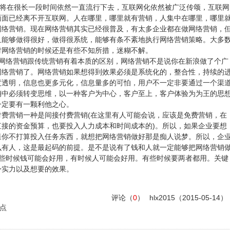
将在很长一段时间依然一直流行下去，互联网化依然被广泛传颂，互联网
面面已经离不开互联网。人在哪里，哪里就有营销，人集中在哪里，哪里
网络营销。现在网络营销其实已经很普及，有太多企业都在做网络营销，
且能够做得很好，做得很系统，能够有条不紊地执行网络营销策略。大多
对网络营销的时候还是有些不知所措，迷糊不解。
?网络营销跟传统营销有着本质的区别，网络营销不是说你在新浪做了个广
网络营销了。网络营销如果想得到效果必须是系统化的，整合性，持续的
度透明，信息也更多元化，信息量多的可怕，用户不一定非要通过一个渠
销中必须转变思维，以一种客户为中心，客户至上，客户体验为为王的思
一定要有一颗利他之心。
费营销一种是间接付费营销(在这里有人可能会说，应该是免费营销，在
接的资金预算，也要投入人力成本和时间成本的)。所以，如果企业要想
果你不打算投入任务东西，就想把网络营销做好那是痴人说梦。所以，企
么有人，这是最起码的前提。是不是说有了钱和人就一定能够把网络营销
有些时候钱可能会好用，有时候人可能会好用。有些时候要两者都用。关键
身实力以及想要的效果。
评论（
0
）
hlx2015
（2015-05-14）
点