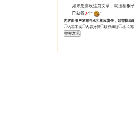
如果您喜欢这篇文章，就送梧桐子
已获得
0
个“
”
内容由用户发布并承担相应责任，如需协助
内容不实
内容拷贝
版权问题
格式问