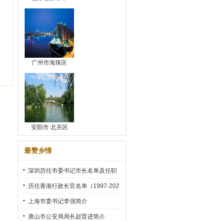
广州市海珠区
安阳市 北关区
最赞乡情
深圳历任市委书记市长名单及任职
时间
历任香港行政长官名单（1997-202
2）
上海市委书记李强简介
唐山市公安局局长赵晋进简介