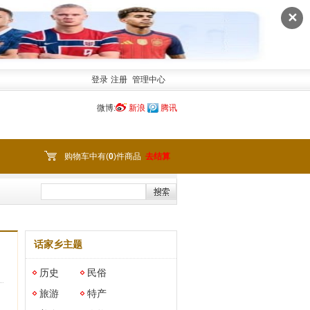
✕
登录
注册
管理中心
微博:
新浪
腾讯
购物车中有(
0
)件商品
去结算
话家乡主题
历史
民俗
旅游
特产