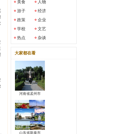
美食
人物
就
游子
经济
但
政策
企业
数
学校
文艺
热点
杂谈
进
道
大家都在看
想
业
做
河南省孟州市
山东省新泰市