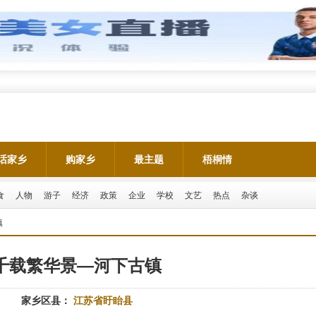
话家乡
购家乡
最主题
梧桐情
食
人物
游子
经济
政策
企业
学校
文艺
热点
杂谈
镇
千载繁华景—河下古镇
家乡区县：
江苏省盱眙县