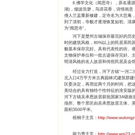
6.佛学文化（闻思寺），原名通
湖)，烟波浩渺，鸟语花香，诗情画意
僧人兰盂重新修建，定寺名为大悲庵
到了清初，寺貌才逐渐恢复如初。清康
为“闻思寺”。
河下是楚州古城保存最完好的历
时的建筑风格，80%以上的民居系民
貌基本保存完好。具有代表性的街、
文物保护单位和一批古迹保存完好。
明清风格的名人故居和传统民居及会
经过全力打造，河下古镇“一河二
北入口4万平方米古典园林式建筑群
区委决定，再用近两个月的时间，把
美结合的具有独特个性特征的淮安版的“夫
河下古镇吴承恩故居获批国家3A级旅
场所。整个景区由吴承恩故居主体、美
面积3500平米。
梧桐子主页：
http://www.wutong
能力秀主页：
http://www.wm23.c