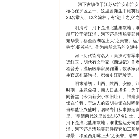
河下古镇位于江苏省淮安市淮安
核心保护区之一。这里曾诞生巾帼英雄
23名举人、12名翰林，有“进士之乡
明清时，河下是淮北盐集散地，
船厂设于清江浦，河下还是漕船零部件
繁华景，移至西湖嘴上头”之美誉。运
称“淮扬苏杭”。作为南船北马的交通
河下历代皆有名人：秦汉时有军
梁红玉，明代有文学家《西游记》作
程晋芳，温病医学家吴鞠通，数学家
生官居礼部尚书、都御史汪廷珍等。
明末清初，山西、陕西、安徽、
时期，生意鼎盛，商人日益增多，为
同善堂（今为新安小学旧址）、福建
馆在竹巷，宁波人的四明会馆在湖嘴
当年盐业兴盛时，居民专门从事搬运食
里。”明清两代这里曾出过67名进士、
河下是淮北盐集散地，淮北盐运分司
浦，河下还是漕船零部件配套加工基地
华景，移至西湖嘴上头”之美誉。清末