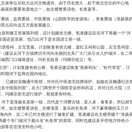
点文保单位京杭大运河文物遗存。由于历史悠久，处于南北交往的中心地
淮扬菜的重要发源地之一，如文楼蟹黄汤包、长鱼宴等。
事重镇，盐商重镇，中医重镇（山阳医学的发源地），美食重镇（淮扬菜
门景点应向这五方面发展建立。
恩故居和猴王世家陈列馆，还计划建状元楼。笔者建议应在河下筹建一个“河
全国还是首家。也凸出河下是全国进士第一镇。
台和漂母祠，左宝贵墓。计划恢复有状元楼，梁红玉祠和公园，左宝贵祠堂
桥（建议从河下古镇牌坊市河向东挑到文具厂大门东引水入护城河，在二
新城西门口城墙遗址，玛长安故居（玛继宗祖父）等。
盐引所”，计划复建有程公桥。笔者还建议恢复“殷家码头”，“松竹草堂”，汪
清时期河下盐商在国内地位。
地）：已建好吴鞠通中医馆，对许氏中医老宅挂牌保护。如能在吴鞠通纪念
历代名中医陈列室”，在大门两旁开个国医堂诊所和药店，并对汪氏大院（汪
宅，玛继宗老宅进行保护，那就更有特色。
）：河下是淮扬名菜第一镇，历代是个消费古镇，富人多，食客多。所以厨
要求。如文楼蟹黄汤包，文楼涨蛋，宴乐的长鱼席，河下篆香楼的玉兰片
扬海内外，近二年已对文楼进行了修复扩建。笔者建议在文楼旁建个“淮扬
再建个专门做河下最出名“长鱼席”的菜馆。同时也建议多开些地方特色小
地游客尝尝淮安特色小吃。