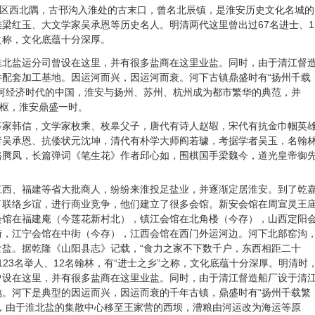
区西北隅，古邗沟入淮处的古末口，曾名北辰镇，是淮安历史文化名城的
梁红玉、大文学家吴承恩等历史名人。明清两代这里曾出过67名进士、1
”之称，文化底蕴十分深厚。
淮北盐运分司曾设在这里，并有很多盐商在这里业盐。同时，由于清江督
配套加工基地。因运河而兴，因运河而衰。河下古镇鼎盛时有“扬州千载
河经济时代的中国，淮安与扬州、苏州、杭州成为都市繁华的典范，并
中枢，淮安鼎盛一时。
事家韩信，文学家枚乘、枚皋父子，唐代有诗人赵嘏，宋代有抗金巾帼英
者吴承恩、抗倭状元沈坤，清代有朴学大师阎若璩，考据学者吴玉，名翰
骆腾凤，长篇弹词《笔生花》作者邱心如，围棋国手梁魏今，道光皇帝御
江西、福建等省大批商人，纷纷来淮投足盐业，并逐渐定居淮安。到了乾
了联络乡谊，进行商业竞争，他们建立了很多会馆。新安会馆在周宣灵王
会馆在福建庵（今莲花新村北），镇江会馆在北角楼（今存），山西定阳
街，江宁会馆在中街（今存），江西会馆在西门外运河边。河下北部窑沟
盐。据乾隆《山阳县志》记载，“食力之家不下数千户，东西相距二十
123名举人、12名翰林，有“进士之乡”之称，文化底蕴十分深厚。明清时
曾设在这里，并有很多盐商在这里业盐。同时，由于清江督造船厂设于清
。河下是典型的因运而兴，因运而衰的千年古镇，鼎盛时有“扬州千载繁
，由于淮北盐的集散中心移至王家营的西坝，漕粮由河运改为海运等原