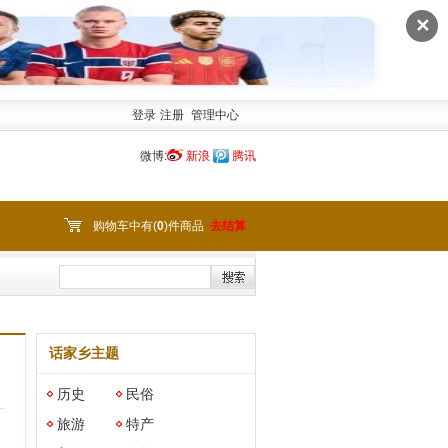
✕
登录
注册
管理中心
微博:
新浪
腾讯
购物车中有(
0
)件商品
去结算
话家乡主题
历史
民俗
旅游
特产