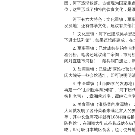
因，河下逐渐败落。古镇现为国家重
位，这里形成了独特的饮食文化，是
河下有六大特色：文化重镇，军
发源地）还有佛学文化。建议有关部
1. 文化重镇：河下已建成吴承
下进士陈列馆”，如果该馆能建成，在
2. 军事重镇：已建成韩信钓鱼
程公桥。笔者还建议建二帝阁，市河
阁对直建市河桥），藏兵洞口遗址，
3. 盐商重镇：已建成“两淮批验
氏大院等一些会馆遗址。即可说明明
4. 中医重镇（山阳医学的发源
再建一个“山阳医学陈列馆”，“河下
筱川老宅），章湘侯老宅，谭继安老
5. 美食重镇（淮扬菜的发源地
大师就发明了各种菜肴来满足富人的
等，其中长鱼席花样就有108样而名
陈列馆”，在湖嘴大街或茶巷或估衣街
吃，即可吸引本城区食客，也可使外