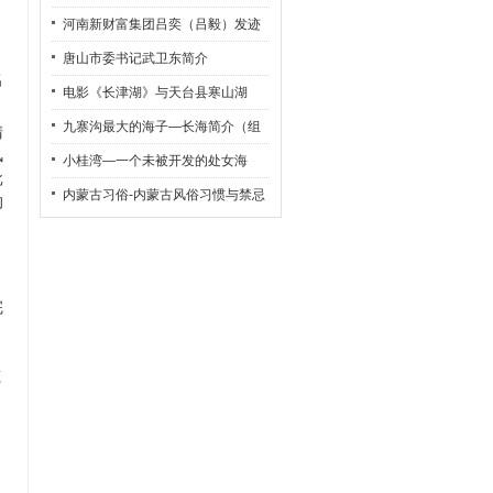
河南新财富集团吕奕（吕毅）发迹
，
史
唐山市委书记武卫东简介
名
电影《长津湖》与天台县寒山湖
九寨沟最大的海子—长海简介（组
清
风
图）
小桂湾—一个未被开发的处女海
批
内蒙古习俗-内蒙古风俗习惯与禁忌
的
。
完
筑