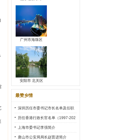
的
广州市海珠区
，
帝
安阳市 北关区
馆
最赞乡情
艺
深圳历任市委书记市长名单及任职
时间
历任香港行政长官名单（1997-202
菜
2）
上海市委书记李强简介
唐山市公安局局长赵晋进简介