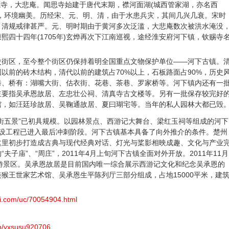
源寺，大悲庵。闻思寺始建于唐代末期，襟河面湖(城西管家湖，亦名西
，环境幽美。历经宋、元、明、清，由于水患兵灾，其间几兴几衰。宋时
，清规戒律甚严。元、明时期由于黄河多次泛滥，大悲庵数次被洪水淹没
熙四十四年(1705年)玄烨再次下江南巡视，途经淮安府河下镇，钦赐寺
史街区，至今整个街区仍保持着明全国重点文物保护单位——河下古镇。
国以前的砖木结构，清代以前的建筑占70%以上，石板路面占90%，历史
巷、桥有：湖嘴大街、估衣街、花巷、茶巷、罗家桥等。河下镇内还有一
主要指吴承恩故居、左忠壮公祠、清真寺古文楼等。另有一批保存较完好
馆，如汪廷珍故居、吴鞠通故居、夏曰瑚宅等。当年的私人园林大都已毁
街五景”已初具规模。以园林景点、西游记大舞台、梁红玉祠等组成的河下
建设工程已进入最后冲刺阶段。河下古镇基本具备了向外推介的条件。楚州
这里初步打造成古典与现代经典对话、灯光与桨影相映成趣、文化与产业
子庙”、“周庄”，2011年4月上旬河下古镇全面对外开放。2011年11月
游景区。吴承恩故居是目前国内唯一综合展示西游记文化和纪念吴承恩的
猴王世家艺术馆、吴承恩生平陈列厅三部分组成，占地15000平米，建
zi.com/uc/70054904.html
n/yxsusu920706