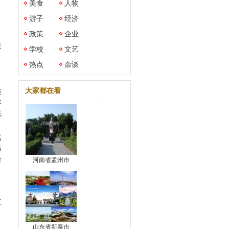
美食
人物
游子
经济
政策
企业
造
学校
文艺
热点
杂谈
大家都在看
雄
林
先
嘉
庙
会
河南省孟州市
，
，
江
山东省新泰市