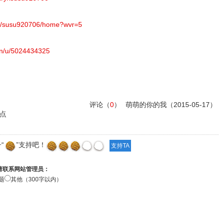
om/susu920706/home?wvr=5
.cn/u/5024434325
评论（
0
）
萌萌的你的我
（2015-05-17）
点
“
”支持吧！
请联系网站管理员：
题
其他（300字以内）