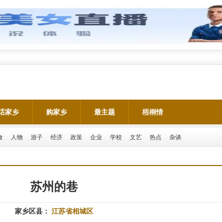
话家乡
购家乡
最主题
梧桐情
食
人物
游子
经济
政策
企业
学校
文艺
热点
杂谈
苏州的巷
家乡区县：
江苏省相城区