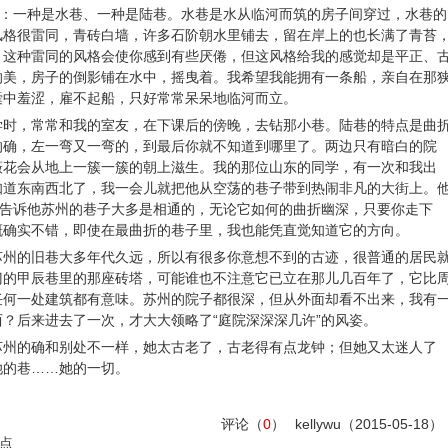
：一种是水巷、一种是陆巷。水巷是水从临河而筑的房子间穿过，水巷的
风格很雷同，青砖白墙，许多石阶朝水里铺去，留在岸上的也长满了青苔
。这种雷同的风格会使你感到有些厌倦，但这风格给我的感觉却是平正、
的美，房子的倒影铺在水中，摇曳着。我希望我能拥有一条船，亲自在那
囊中羞涩，雇不起船，只好常常呆呆地临河而立。
，常常和我的室友，在下课后的傍晚，去钻那小巷。陆巷的特点是曲
的确，左一弯又一弯的，到最后你就不知道到哪里了。两边只有暗白的院
薇花会从地上一簇一簇的朝上滋生。我的那位山东的同学，有一次和我出
知道东南西北了，我一会儿就把他从空荡的巷子带到热闹非凡的大街上。
我告诉他苏州的巷子大多是相通的，无论它如何的曲折幽深，只要你走下
概确实不错，即使在最曲折的巷子里，我也能凭直觉知道它的方向。
的旧巷大多年代久远，所以有很多你意想不到的古迹，很普通的居民
门的甲辰巷里的那座砖塔，可能谁也不注意它已立在那儿几百年了，它比
任何一处建筑都有意味。苏州的院子都很深，但从外面却看不出来，我有
？后来进去了一次，才大大领略了“庭院深深深几许”的风姿。
的确和别处不一样，她太古老了，古老得有点龙钟；但她又太迷人了
她的巷……她的一切。
评论（
0
）
kellywu
（2015-05-18）
点