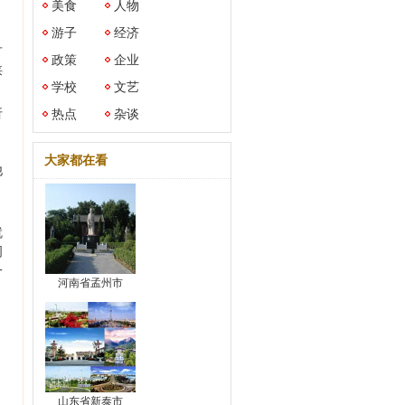
美食
人物
，
游子
经济
古
政策
企业
狭
学校
文艺
折
热点
杂谈
大家都在看
他
就
周
一
河南省孟州市
山东省新泰市