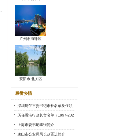
广州市海珠区
安阳市 北关区
最赞乡情
深圳历任市委书记市长名单及任职
时间
历任香港行政长官名单（1997-202
2）
上海市委书记李强简介
唐山市公安局局长赵晋进简介