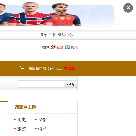
✕
登录
注册
管理中心
微博:
新浪
腾讯
购物车中有(
0
)件商品
去结算
话家乡主题
历史
民俗
旅游
特产