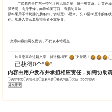
广式腊肉是广东一带的汉族风味名菜，属于粤菜系。此菜色泽
膘透明，肉身干燥，肉质鲜美可口，有腊制香味。
原料采用不带奶脯的肋条肉，切成宽1.5厘米、长33至38厘米的
存。肥胖人群及血脂较高者不宜多食。
文章内容由网友提供，不代表本站观点
如果您喜欢这篇文章，就送梧桐子“
”支持吧！
已获得
0
个“
”
内容由用户发布并承担相应责任，如需协助
内容不实
内容拷贝
版权问题
格式问题
其他（300字以内）