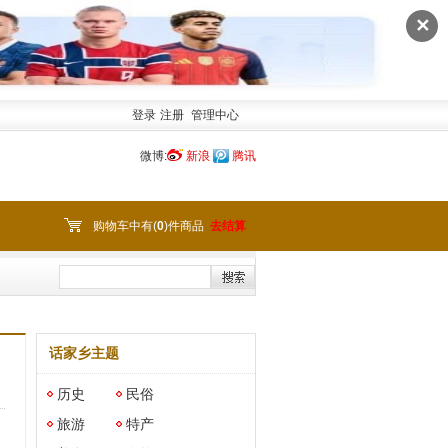
✕
登录
注册
管理中心
微博:
新浪
腾讯
购物车中有(
0
)件商品
去结算
话家乡主题
历史
民俗
旅游
特产