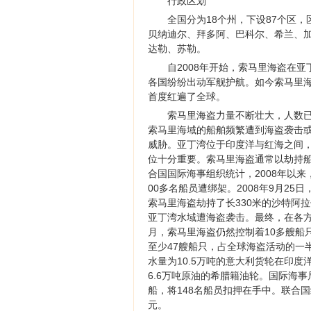
行政区划
全国分为18个州，下设87个区
贝纳迪尔、拜多阿、巴科尔、希兰、
达勒、苏勒。
自2008年开始，索马里海盗在
各国纷纷出动军舰护航。如今索马里海
首度红遍了全球。
索马里海盗力量不断壮大，人数已从
索马里海域的船舶频繁遭到海盗袭击
威胁。亚丁湾位于印度洋与红海之间
位十分重要。索马里海盗通常以劫持
合国国际海事组织统计，2008年以来
00多名船员遭绑架。2008年9月25
索马里海盗劫持了长330米的沙特阿拉
亚丁湾水域遭海盗袭击。最终，在各方
月，索马里海盗仍然控制着10多艘船只
至少47艘船只，占全球海盗活动的一
水量为10.5万吨的意大利货轮在印
6.6万吨原油的希腊籍油轮。国际海事
船，将148名船员扣押在手中。联合国
元。