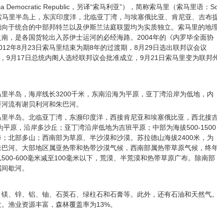
a Democratic Republic，另译“索马利亚”），简称索马里（索马里语：S
位于索马里半岛上，东滨印度洋，北临亚丁湾，与埃塞俄比亚、肯尼亚、吉布
倾向于统合的中部邦特兰以及伊斯兰法庭联盟均为实质独立。索马里的地
南，是各国货轮出入苏伊士运河的必经海路。2004年的《内罗毕全面协
12年8月23日索马里结束为期8年的过渡期，8月29日选出联邦议会议
，9月17日总统内阁人选经联邦议会批准成立，9月21日索马里变为联邦
。
里半岛，海岸线长3200千米，东南沿海为平原，亚丁湾沿岸为低地，内
要河流有谢贝利河和朱巴河。
马里半岛。北临亚丁湾，东濒印度洋，西接肯尼亚和埃塞俄比亚，西北接
为平原，沿岸多沙丘；亚丁湾沿岸低地为吉班平原；中部为海拔500-1500
；北部多山；西南部为草原、半沙漠和沙漠。苏拉德山海拔2400米，为
朱巴河。大部地区属亚热带和热带沙漠气候，西南部属热带草原气候，终
00-600毫米减至100毫米以下，荒漠、半荒漠和热带草原广布。除南部
属间歇河。
、镁、锌、铝、铀、石英石、绿柱石和石膏等。此外，还有石油和天然气
。渔业资源丰富，森林覆盖率为13%。