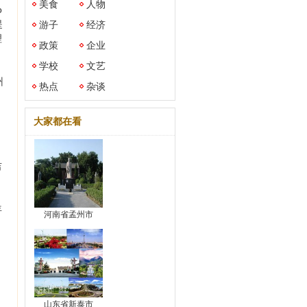
美食
人物
o
提
游子
经济
理
政策
企业
学校
文艺
州
热点
杂谈
大家都在看
吉
年
河南省孟州市
。
山东省新泰市