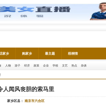
话家乡
购家乡
最主题
梧桐情
食
人物
游子
经济
政策
企业
学校
文艺
热点
杂谈
里
令人闻风丧胆的索马里
家乡区县：
南京市六合区