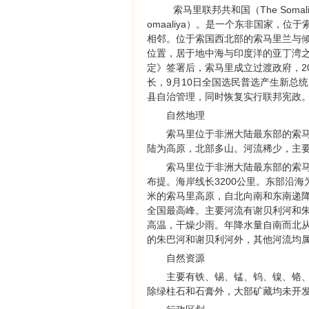
索马里联邦共和国（The Somali
omaaliya）。是一个东非国家，
相邻。位于索国西北部的索马里兰与
位置，居于地中海与印度洋的亚丁湾之
定》签署后，索马里成立过渡政府，20
长，9月10日全国选民普选产生新总统
县自治管理，同时恢复实行联邦宪政
自然地理
索马里位于非洲大陆最东部的索马
陆为高原，北部多山。河流稀少，主
索马里位于非洲大陆最东部的索
布提。海岸线长3200公里。东部沿海
米的索马里高原，自北向南和东南递降
全国最高峰。主要河流有谢贝利河和
高温，干燥少雨。年降水量自南而北从5
的朱巴河和谢贝利河外，其他河流均
自然资源
主要有铁、锡、锰、钨、镍、铬
除绿柱石和石膏外，大部矿藏均未开发