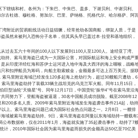
，区下辖镇和村。各州为：下朱巴、中朱巴、盖多、下谢贝利、中谢贝利、
加尔古杜德、穆杜格、努加尔、巴里、萨纳格、托格代尔、哈尔格萨、阿
亚丁湾附近的贸易航线活动日益猖獗，经常抢劫各国商船，绑架人质，于是
盗虽然未被列入恐怖分子名单，但其风头早已盖过本·拉登和基地组织，
过去五六十年间的100人以下发展到1100人至1200人。途经亚丁湾、
或劫持。索马里海盗已成为一大国际公害，对国际航运和海上安全构成严
，是从印度洋经红海和苏伊士运河进入地中海及大西洋的海上咽喉，战略
船只和扣押船员为筹码，向船主勒索赎金，金额最多可达上百万美元。据
，索马里附近海域已经发生120多起海上抢劫行为，超过30艘船只遭劫，6
日，索马里海盗劫持了装载33辆主战坦克的乌克兰军火船。同年11月15日，
伯巨型油轮“天狼星”号。同年12月17日，中国货轮“振华4”号在索马里沿
共同努力下，登船海盗被逼退，30名中国船员成功脱险。截至2008年12
和200多名人质。2009年索马里附近海域发生海盗袭击事件214起，劫
半以上。索马里海盗问题已成为国际社会热点问题之一。2月8日，一艘排
度洋海域被索马里海盗劫持。9日，索马里海盗在阿曼以东海域劫持一艘载有
局公布数据称，仅在2011年1月，海盗就实施了35起袭击事件，劫持了7
统计，2010年国际社会因为索马里海盗而损失的金额高达50亿至70亿美