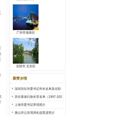
瓦
广州市海珠区
重
地
联
安阳市 北关区
海
最赞乡情
持
深圳历任市委书记市长名单及任职
2
时间
历任香港行政长官名单（1997-202
艘
2）
上海市委书记李强简介
唐山市公安局局长赵晋进简介