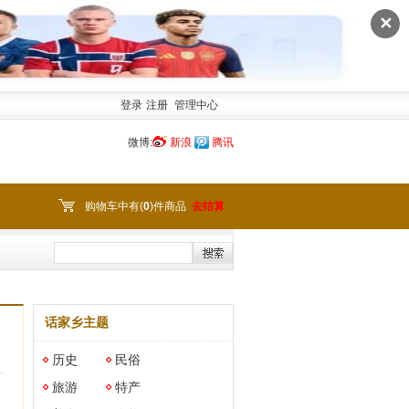
✕
登录
注册
管理中心
微博:
新浪
腾讯
购物车中有(
0
)件商品
去结算
话家乡主题
历史
民俗
旅游
特产