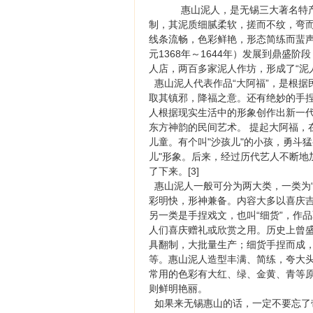
惠山泥人，是无锡三大著名特
制，其泥质细腻柔软，搓而不纹，弯而
线条流畅，色彩鲜艳，形态简练而蜚
元1368年～1644年）发展到鼎
人店，两百多家泥人作坊，形成了“泥
惠山泥人代表作品“大阿福”，是根据
取其镇邪，降福之意。还有绝妙的手
人根据现实生活中的形象创作出新一
东方神韵的民间艺术。 提起大阿福，
儿童。有个叫"沙孩儿"的小孩，勇斗
儿"形象。后来，经过历代艺人不断地
了下来。[3]
惠山泥人一般可分为两大类，一类为“
彩明快，形神兼备。内容大多以喜庆
另一类是手捏戏文，也叫“细货”，作
人们喜庆赠礼或欣赏之用。历史上曾盛
具翻制，大批量生产；细货手捏而成
等。惠山泥人造型丰满、简练，夸大头
常用的色彩有大红、绿、金黄、青等
则鲜明艳丽。
如果来无锡惠山的话，一定不要忘了