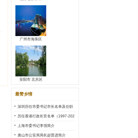
广州市海珠区
安阳市 北关区
最赞乡情
深圳历任市委书记市长名单及任职
时间
历任香港行政长官名单（1997-202
2）
上海市委书记李强简介
唐山市公安局局长赵晋进简介