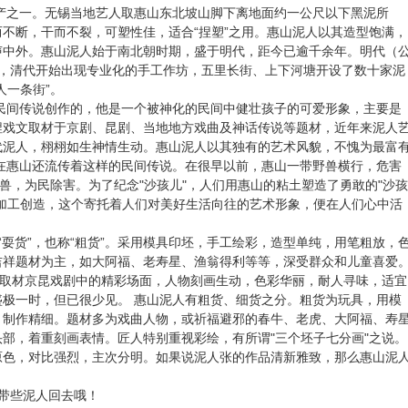
产之一。无锡当地艺人取惠山东北坡山脚下离地面约一公尺以下黑泥所
不断，干而不裂，可塑性佳，适合“捏塑”之用。惠山泥人以其造型饱满，
声中外。惠山泥人始于南北朝时期，盛于明代，距今已逾千余年。明代（
盛阶段，清代开始出现专业化的手工作坊，五里长街、上下河塘开设了数十家泥
人一条街”。
民间传说创作的，他是一个被神化的民间中健壮孩子的可爱形象，主要是
捏戏文取材于京剧、昆剧、当地地方戏曲及神话传说等题材，近年来泥人
代泥人，栩栩如生神情生动。惠山泥人以其独有的艺术风貌，不愧为最富
在惠山还流传着这样的民间传说。在很早以前，惠山一带野兽横行，危害
猛兽，为民除害。为了纪念"沙孩儿"，人们用惠山的粘土塑造了勇敢的"沙孩
加工创造，这个寄托着人们对美好生活向往的艺术形象，便在人们心中活
耍货”，也称“粗货”。采用模具印坯，手工绘彩，造型单纯，用笔粗放，
吉祥题材为主，如大阿福、老寿星、渔翁得利等等，深受群众和儿童喜爱
品取材京昆戏剧中的精彩场面，人物刻画生动，色彩华丽，耐人寻味，适宜
极一时，但已很少见。 惠山泥人有粗货、细货之分。粗货为玩具，用模
，制作精细。题材多为戏曲人物，或祈福避邪的春牛、老虎、大阿福、寿
部，着重刻画表情。匠人特别重视彩绘，有所谓"三个坯子七分画"之说。
原色，对比强烈，主次分明。如果说泥人张的作品清新雅致，那么惠山泥
带些泥人回去哦！