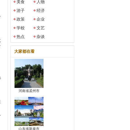
美食
人物
游子
经济
公
政策
企业
学校
文艺
热点
杂谈
艺
有
大家都在看
色
。
河南省孟州市
星
人
山东省新泰市