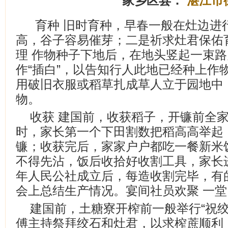
家乡区县：
湛江市
育种 旧时育种，早春一般在灶边进
高，谷子容易催芽；二是祈求灶君保佑
理 作物种子下地后，在地头竖起一束
作“插白”，以告知行人此地已经种上作
用破旧衣服或稻草扎成草人立于园地中
物。
收获 建国前，收获稻子，开镰前全
时，家长第一个下田割数把稻高高举起
镰；收获完后，家家户户都吃一餐新米
不得先沾，饭后收拾好收割工具，家长进
年人民公社成立后，每造收割完毕，有的
会上总结生产情况。宴间社员欢聚 一
建国前，土糖寮开榨前一般举行“祝绞
傅主持祭拜绞石和灶君，以求榨蔗顺利