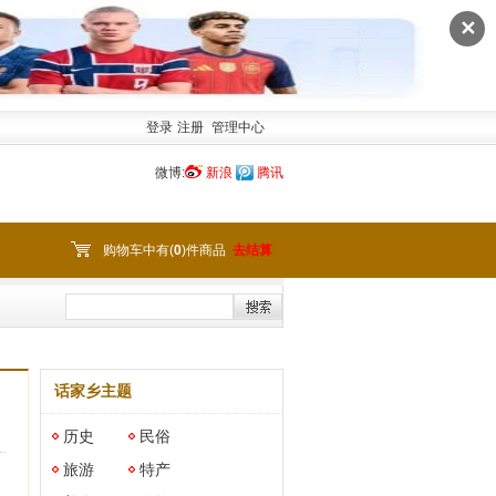
✕
登录
注册
管理中心
微博:
新浪
腾讯
购物车中有(
0
)件商品
去结算
话家乡主题
历史
民俗
旅游
特产