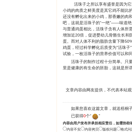
活珠子之所以享有盛誉是因为它
小鸡的肉质之鲜美度是其它鸡不能比
还没有孵化出来的小鸡，那香嫩的肉
吧，这就是活珠子的“一绝”——味道
与普通鸡蛋相比，活珠子含有人体所需
增加近20倍，促进婴幼儿骨骼生长和
蛋。而对人体不利的脂肪含量下降50
鸡蛋，经过科学孵化后质变为"活珠子
试验，一枚活珠子的营养价值可以和同
活珠子的制作过程十分简单。只要
里是健康的有生命的胚胎，这就是所谓
文章内容由网友提供，不代表本站观
如果您喜欢这篇文章，就送梧桐子
已获得
0
个“
”
内容由用户发布并承担相应责任，如需协助
内容不实
内容拷贝
版权问题
格式问