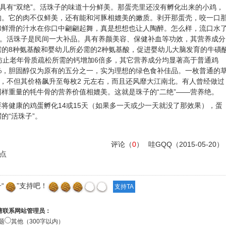
具有“双绝”。活珠子的味道十分鲜美。那蛋壳里还没有孵化出来的小鸡，
的。它的肉不仅鲜美，还有能和河豚相媲美的嫩质。剥开那蛋壳，咬一口
和鲜滑的汁水在你口中翩翩起舞，真是想想也让人陶醉。怎么样，流口水
绝。活珠子是民间一大补品。具有养颜美容、保健补血等功效，其营养成分
的8种氨基酸和婴幼儿所必需的2种氨基酸，促进婴幼儿大脑发育的牛磺
防止老年骨质疏松所需的钙增加6倍多，其它营养成分均显著高于普通鸡
%，胆固醇仅为原有的五分之一，实为理想的绿色食补佳品。一枚普通的
"，不但其价格飙升至每枚2 元左右，而且还风靡大江南北。有人曾经做过
样重量的牦牛骨的营养价值相媲美。这就是珠子的“二绝”——营养绝。
将健康的鸡蛋孵化14或15天（如果多一天或少一天就没了那效果），蛋
的“活珠子”。
评论（
0
）
哇GQQ
（2015-05-20）
点
“
”支持吧！
请联系网站管理员：
题
其他（300字以内）