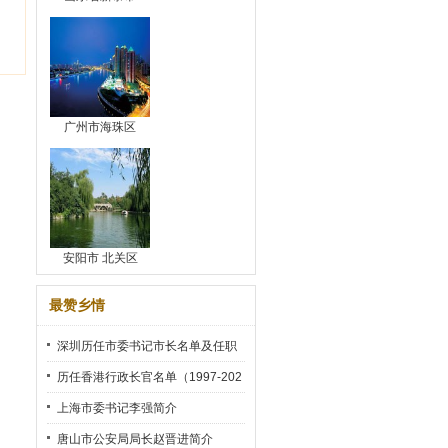
广州市海珠区
安阳市 北关区
最赞乡情
深圳历任市委书记市长名单及任职
时间
历任香港行政长官名单（1997-202
2）
上海市委书记李强简介
唐山市公安局局长赵晋进简介