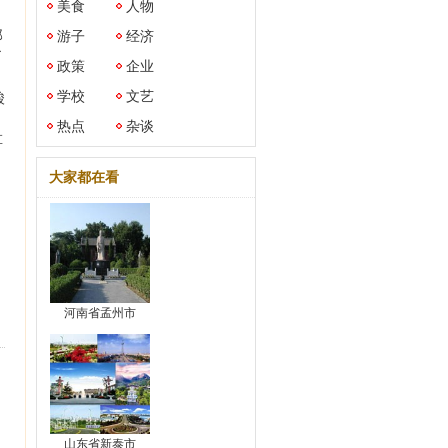
美食
人物
那
游子
经济
了
政策
企业
学校
文艺
酸
热点
杂谈
草
大家都在看
河南省孟州市
山东省新泰市