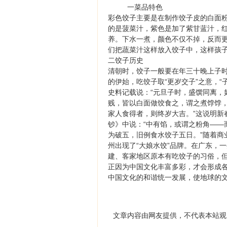
一菜品特色
彩色饺子主要是在制作饺子皮的白面
的是菠菜汁，紫色是加了紫甘蓝汁，
养。下水一煮，颜色不仅不掉，反而
们把蔬菜汁这样放入饺子中，这样孩
二饺子历史
清朝时，饺子一般要在年三十晚上子时
的伊始，吃饺子取“更岁交子”之意，“子
史料记载说：“元旦子时，盛馔同离，
贱，皆以白面做饺食之，谓之煮饽饽
家人食得者，则终岁大吉。”这说明新
钞》中说：“中有馅，或谓之粉角——
为破五，旧例食水饺子五日。”随着商
州出现了“大娘水饺”品牌。在广东，
建、客家地区原本有吃饺子的习俗，
正因为中国文化丰富多彩，才会形成
中国文化的和谐统一发展，使地球的
文章内容由网友提供，不代表本站观