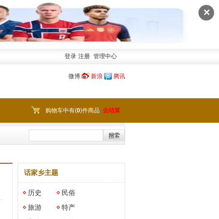
✕
登录
注册
管理中心
微博:
新浪
腾讯
购物车中有(
0
)件商品
去结算
话家乡主题
历史
民俗
旅游
特产