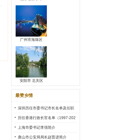
广州市海珠区
安阳市 北关区
最赞乡情
深圳历任市委书记市长名单及任职
时间
历任香港行政长官名单（1997-202
2）
上海市委书记李强简介
唐山市公安局局长赵晋进简介