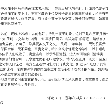
粉中添加不同颜色的蔬菜或者水果汁，显现出鲜艳的色彩。比如绿色饺子
红色是加了胡萝卜汁。丰富的颜色不仅使饺子皮看起来非常好看，还更有
更饱满更鲜艳，非常好看。有很多小孩子不爱吃菜，家长们很苦恼，如果
子想不吃都难了。
以前（现晚上23点）以前包好，待到半夜子时吃，这时正是农历正月初
”为“子时”，交与“饺”谐音，有“喜庆团圆”和“吉祥如意”的意思。清朝有关
如食扁食，名角子，取其更岁交子之义。”又说：“每年初一，无论贫富贵
，举国皆然，无不同也。富贵之家，暗以金银小锞藏之饽饽中，以卜顺利
春佳节人们吃饺子，寓意吉利，以示辞旧迎新。近人徐珂编的《清稗类
而蒸食煎食皆可，以水煮之而有汤叫做水饺。”和“其在正月，则元日至五
业化和人口流动，南方也正在学习北方的传统文化。如过节不吃饺子的常
一些如珠海、东莞和深圳的移民城市过年也渐渐有了吃饺子的习俗。另外福
但不是过年或者过节的必备品。
各地过年过节习俗文化的多元化。我们应该学会承认差异，尊重差异，促
文化更具独特性，多样性。
评论（
0
）
那年在湖滨
（2015-05-20）
点