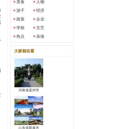
美食
人物
加
游子
经济
营
政策
企业
我
学校
文艺
热点
杂谈
一
大家都在看
，
日
河南省孟州市
进
山东省新泰市