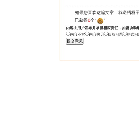
如果您喜欢这篇文章，就送梧桐子
已获得
0
个“
”
内容由用户发布并承担相应责任，如需协助
内容不实
内容拷贝
版权问题
格式问