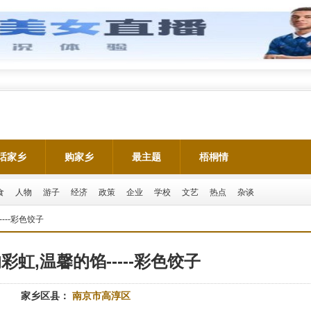
话家乡
购家乡
最主题
梧桐情
食
人物
游子
经济
政策
企业
学校
文艺
热点
杂谈
---彩色饺子
彩虹,温馨的馅-----彩色饺子
家乡区县：
南京市高淳区