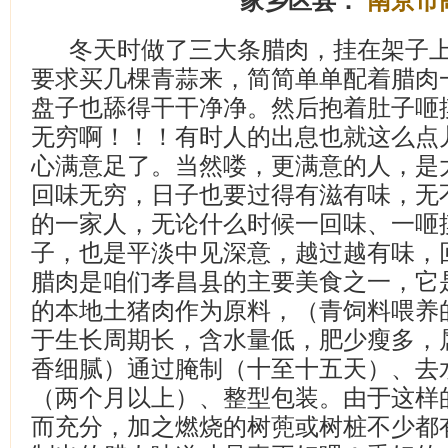
家乡区县：
南京市
冬天时做了三大条腊肉，挂在架子
要求买几棵青蒜来，简简单单配着腊肉
盘子也舔得干干净净。然后抱着肚子咂
无穷啊！！！有时人的出息也就这么点
心满意足了。当然喽，更满意的人，是
回味无穷，日子也要过得有滋有味，无
的一家人，无论什么时候一回味、一咂
子，也是平淡中见深意，越过越有味，
腊肉是咱们孝昌县的主要美食之一，它
的本地土猪肉作为原料，（青饲料喂养
于生长周期长，含水量低，肥少瘦多，
香细腻）通过腌制（十至十五天）、去
（两个月以上）、整型包装。由于这样
而充分，加之燃烧的树蔸或树桩不少都