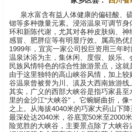
家乡区县：
四川省
泉水富含有益人体健康的偏硅酸、
锶等多种微量元素。浸浴温泉可调节身
环和新陈代谢，尤其对各种皮肤病、神
感冒、肥胖症等有明显疗效。属高热优
1999年，宜宾一家公司投巨资用三年
温泉沐浴为主，集休闲、度假、娱乐、
民族风情特色的综合性旅游景点，这就
由于这里独特的高山峡谷风情，加上较
谷温泉曾被誉为川、滇及大西南旅游线
其实，广义的西部大峡谷是指巧家县至水
里的金沙江“大峡谷”， 它蜿蜒曲折，
之上。从海拔4040米的巧家大药山下降
最深处达2040米，谷底宽50米至200
险览胜的大峡谷，主要景点除了大峡谷