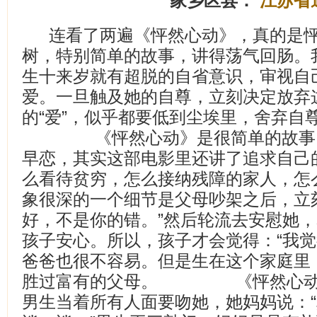
家乡区县：
江苏省
连看了两遍《怦然心动》，真的是
树，特别简单的故事，讲得荡气回肠。
生十来岁就有超脱的自省意识，审视自
爱。一旦触及她的自尊，立刻决定放弃
的“爱”，似乎都要低到尘埃里，舍弃自
《怦然心动》是很简单的故事，
早恋，其实这部电影里还讲了追求自己
么看待贫穷，怎么接纳残障的家人，怎
象很深的一个细节是父母吵架之后，立
好，不是你的错。”然后轮流去安慰她
孩子安心。所以，孩子才会觉得：“我
爸爸也很不容易。但是生在这个家庭里
胜过富有的父母。 《怦然心动》
男生当着所有人面要吻她，她妈妈说：