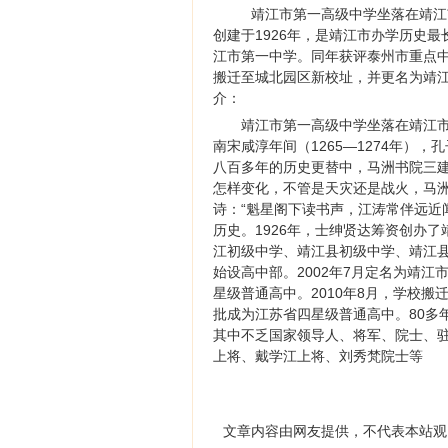
靖江市第一高级中学坐落在靖江
创建于1926年，是靖江市办学历史最
江市第一中学。同年获评泰州市重点中学
搬迁至城北园区新校址，并更名为靖江
介：
靖江市第一高级中学坐落在靖江
南宋咸淳年间（1265—1274年）
八百多年的历史更替中，马洲书院三
怎样变化，不管是天灾还是战火，马
诗：“魁星阁下读书声，江涛常伴远近
历史。1926年，士绅贤达筹资创办
江初级中学、靖江县初级中学、靖江县
始设高中部。2002年7月定名为靖江
星级普通高中。2010年8月，学校搬
批成为江苏省四星级普通高中。80多
其中不乏国家领导人、将军、院士、
上将、戴学江上将、刘秀梵院士等
文章内容由网友提供，不代表本站观