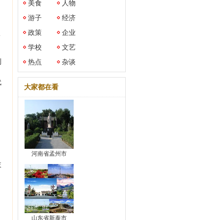
美食
人物
游子
经济
政策
企业
简
学校
文艺
到
热点
杂谈
代
大家都在看
河南省孟州市
岐
山东省新泰市