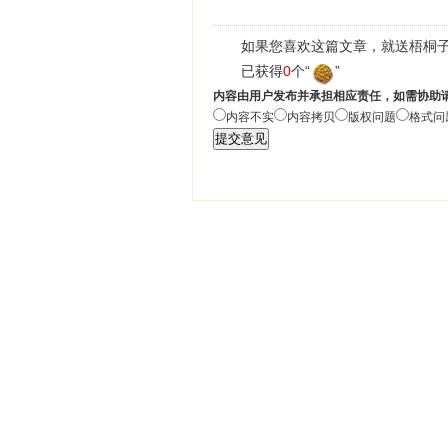
如果您喜欢这篇文章，就送梧桐子
已获得
0
个“
”
内容由用户发布并承担相应责任，如需协助
内容不实
内容拷贝
版权问题
格式问