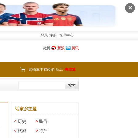
✕
登录
注册
管理中心
微博:
新浪
腾讯
购物车中有(
0
)件商品
去结算
话家乡主题
历史
民俗
旅游
特产