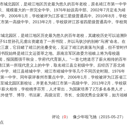
市城北园区，是靖江地区历史最为悠久的百年老校，原名靖江市第一中学
长、规模最大的一所完全中学。1976年始设高中部。2002年7月定名为靖
。2006年1月，学校被评为江苏省三星级普通高中。2010年8月，学校
市第一高级中学。2013年2月，学校获评江苏省四星级普通高中。学校
市城北园区，是靖江地区历史最为悠久的百年老校，其建校历史可以追溯
，孔子51世孙孔元虔出资建造了一所书院，并以马驮沙的别称“马洲”命名。在
建三废，它目睹了靖江的沧桑变化，见证了靖江的衰落与兴盛，但不管时
洲书院始终是靖江文运荟萃之地。原南京军区政委方祖岐上将为母校题
闻，报国图强千秋业，学府代代育新人。”一首七绝道尽了薪火相传的百年
了靖江第一所现代意义上的中学，取名靖江县立初级中学。后经历了苏北靖
中学、靖江县靖城中学、靖江市靖城中学等几个不同历史时期。1976年
市第一中学。同年获评泰州市重点中学。2006年1月，学校被评为江苏省三
迁至城北园区新校址，并更名为靖江市第一高级中学。2013年2月，学校获
年薪火相传，学校桃李芬芳，人才辈出，为国家培养了2万多名各类人才，
驻外使节、博导、书法家、高级法官、市长、全国优秀企业家等，如方祖
评论（
0
）
像少年啦飞驰
（2015-05-27）
点