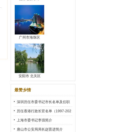
广州市海珠区
安阳市 北关区
最赞乡情
深圳历任市委书记市长名单及任职
时间
历任香港行政长官名单（1997-202
2）
上海市委书记李强简介
唐山市公安局局长赵晋进简介