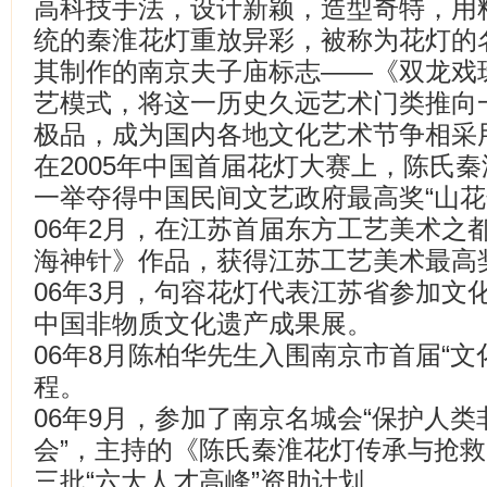
高科技手法，设计新颖，造型奇特，用
统的秦淮花灯重放异彩，被称为花灯的
其制作的南京夫子庙标志——《双龙戏
艺模式，将这一历史久远艺术门类推向
极品，成为国内各地文化艺术节争相采
在2005年中国首届花灯大赛上，陈氏秦
一举夺得中国民间文艺政府最高奖“山花
06年2月，在江苏首届东方工艺美术之
海神针》作品，获得江苏工艺美术最高
06年3月，句容花灯代表江苏省参加文
中国非物质文化遗产成果展。
06年8月陈柏华先生入围南京市首届“文
程。
06年9月，参加了南京名城会“保护人
会”，主持的《陈氏秦淮花灯传承与抢
三批“六大人才高峰”资助计划。