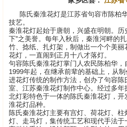
家乡区县：
江苏省
陈氏秦淮花灯是江苏省句容市陈柏
技艺。
秦淮花灯起始于唐朝，兴盛在明朝。历
下”之美誉。每年入秋后，秦淮河畔的
竹、捻纸、扎灯架，制做出一个个美丽
花灯，一直闹到正月十八才落灯。
句容陈氏秦淮花灯掌门人农民陈柏华，自
1999年起，在继承前辈的基础上，从
进花灯传统的制作方法，创办了句容陈
室、江苏秦淮花灯制作中心。经过多年
北灯彩特色于一体的陈氏秦淮花灯，开
淮花灯品种。
陈氏秦淮花灯主要有宫灯、荷花灯、柱
灯、走马灯，集传统工艺和现代手法于