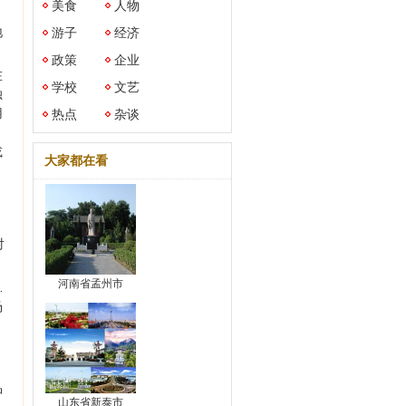
美食
人物
地
游子
经济
政策
企业
在
学校
文艺
独
用
热点
杂谈
或
大家都在看
对
河南省孟州市
…
场
品
山东省新泰市