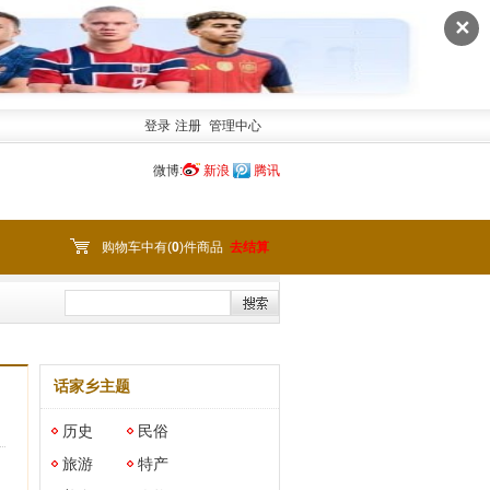
✕
登录
注册
管理中心
微博:
新浪
腾讯
购物车中有(
0
)件商品
去结算
话家乡主题
历史
民俗
旅游
特产