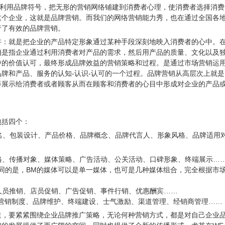
利用品牌符号，把无形的营销网络铺建到消费者心理，使消费者选择消费
这个企业，这就是品牌营销。而我们的网络营销能力秀，也在通过全国各
行了有效的品牌营销。
讲：就是把企业的产品特定形象通过某种手段深刻地映入消费者的心中。
销是指企业通过利用消费者对产品的需求，然后用产品的质量、文化以及
中的价值认可，最终形成品牌效益的营销策略和过程。是通过市场营销运
牌和产品、服务的认知-认识-认可的一个过程。品牌营销从高层次上就是
等展示给消费者或者顾客从而在顾客和消费者的心目中形成对企业的产品
包括四个：
命名、包装设计、产品价格、品牌概念、品牌代言人、形象风格、品牌适用
格、传播对象、媒体策略、广告活动、公关活动、口碑形象、终端展示…
同的是，BM的媒体可以是单一媒体，也可是几种媒体组合，完全根据市
人员推销、店员促销、广告促销、事件行销、优惠酬宾……
、营销制度、品牌维护、终端建设、士气激励、渠道管理、经销商管理……
道，要紧紧围绕企业品牌推广策略，无论何种营销方式，都是对自己企业