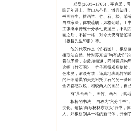
郑燮(1693--1765)，字
隆元年进士。官山东范县、潍县知县，
书画营生。擅画兰、竹、石、松、菊
自成家法，体貌疏朗，风格劲峭。工
主张继承传统十分学七要抛三，不泥古
画之后，不留一格，对今天仍有借鉴意
《板桥先生印册》等。
他的代表作是《竹石图》。板桥画
接取法自然。针对苏东坡“胸有成竹”的
看似矛盾，实质却相通，同时强调构思
这幅《竹石图》，竹子画得艰瘦挺拔
色水灵，浓淡有致，逼真地表现竹的
的纤细清飒的美更衬托了石的另一番风
金农都感叹说，相较两人的画品，自
有“凡吾画兰、画竹、画石，用以
板桥的书法， 自称为“六分半书
变化。这幅“两歇杨林东渡头”行书，
人。郑板桥别具一格的新书体，开创