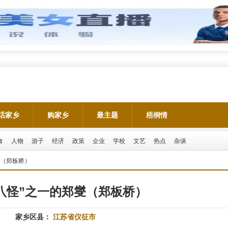
话家乡
购家乡
最主题
梧桐情
食
人物
游子
经济
政策
企业
学校
文艺
热点
杂谈
燮（郑板桥）
八怪”之一的郑燮（郑板桥）
家乡区县：
江苏省仪征市