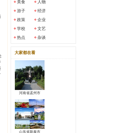
美食
人物
游子
经济
而
政策
企业
。
学校
文艺
热点
杂谈
大家都在看
论
桥
墨
竹
河南省孟州市
山东省新泰市