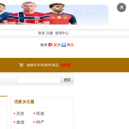
✕
登录
注册
管理中心
微博:
新浪
腾讯
购物车中有(
0
)件商品
去结算
话家乡主题
历史
民俗
旅游
特产