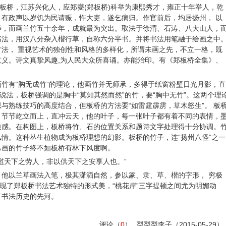
克柔，号板桥，江苏兴化人，应郑燮(郑板桥)科举为康熙秀才，雍正十年举人，乾
有政声以岁饥为民请赈，忤大吏，遂乞病归。作官前后，均居扬州， 以
等，而画兰竹五十余年，成就最为突出。取法于徐渭、石涛、八大山人，
书法，用汉八分杂入楷行草，自称六分半书。并将书法用笔融于绘画之中
法， 重视艺术的独创性和风格的多样化，所谓未画之先，不立一格，既
义。诗文真挚风趣,为人民大众所喜诵。亦能治印。有《郑板桥全集》、
竹有“胸无成竹”的理论，他画竹并无师承，多得于纸窗粉壁日光月影，直
说法，板桥强调的是胸中“莫知其然而然”的竹，要“胸中无竹”。这两个理
与熟练技巧的高度结合，但板桥的方法要“如雷霆霹雳，草木怒生”。 板
，节节屹立而上，直冲云天，他的叶子，每一张叶子都有着不同的表情，
质感。在构图上，板桥将竹、石的位置关系和题诗文字处理得十分协调。
情。这种丛生植物成为板桥理想的幻影。板桥的竹子，连“扬州八怪”之一
己画的竹子终不如板桥有林下风度啊。
慰天下之劳人，非以供天下之安享人也。”
”，他以兰草画法入笔，极其潇洒自然，参以篆、隶、草、楷的字形， 穷极
体现了郑板桥书法艺术独特的形式美，“桃花岸”三字提顿之间尤为明媚动
了书法历史的先河。
评论（
0
）
梨梨梨李子
（2015-05-29）