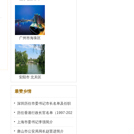
广州市海珠区
安阳市 北关区
最赞乡情
深圳历任市委书记市长名单及任职
时间
历任香港行政长官名单（1997-202
2）
上海市委书记李强简介
唐山市公安局局长赵晋进简介