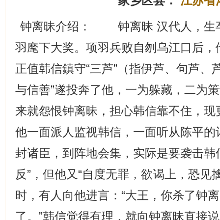
家乡区县：
江苏省
钟离昧介绍： 钟离昧 汉代人，生
羽麾下大奖。项羽兵败自刎乌江口后，
正值韩信鎮守“三芦”（指伊芦、句芦、
与信善”遂投奔了他，一为躲藏，二为
来就怨恨钟离昧，担心韩信靠不住，现
他一面派人监视韩信，一面听从陈平的
封诸臣，到阵地会集，实际是要袭击韩
反”，但他又“自度无罪，欲谒上，恐见
时，有人向他进言：“大王，你杀了钟
了。”韩信觉得有理，就向钟离昧直接说