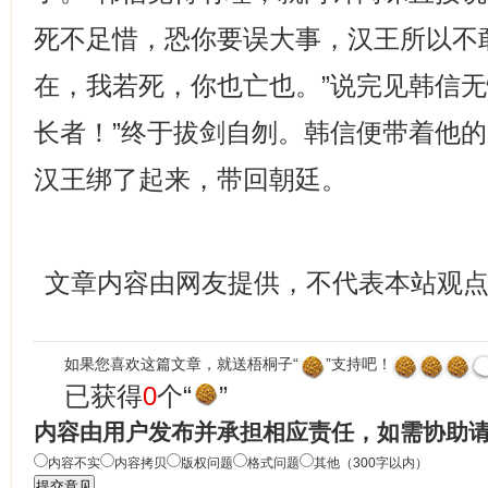
死不足惜，恐你要误大事，汉王所以不
在，我若死，你也亡也。”说完见韩信无
长者！”终于拔剑自刎。韩信便带着他
汉王绑了起来，带回朝廷。
文章内容由网友提供，不代表本站观
如果您喜欢这篇文章，就送梧桐子“
”支持吧！
已获得
0
个“
”
内容由用户发布并承担相应责任，如需协助
内容不实
内容拷贝
版权问题
格式问题
其他（300字以内）