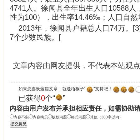
4741人。徐闻县全年出生人口10588人
性为100），出生率14.46‰；人口自然增长
2013年，徐闻县户籍总人口74万。[
7个少数民族。[
文章内容由网友提供，不代表本站观
如果您喜欢这篇文章，就送梧桐子“
”支持吧！
已获得
0
个“
”
内容由用户发布并承担相应责任，如需协助
内容不实
内容拷贝
版权问题
格式问题
其他（300字以内）