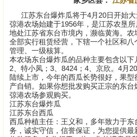
家乡区县：
江苏省
江苏东台爆炸瓜将于4月20日开始
弶港农场始建于1956年，是江苏农垦
地处江苏省东台市境内，濒临黄海。农
全部实行租赁经营，下辖一个社区和八
管理、一级核算。
本农场东台爆炸瓜的品种主要包含以下
2、特小凤；3、8424；4、京欣。4月
陆续上市，今年的西瓜长势很好，果型
产自销。如果你想批发购买正宗的东台
弶港农场参观购买。
江苏东台爆炸瓜
江苏东台西瓜
西瓜种植主任：王义和，多年致力于东
务，诚实守信，信誉保证，为您提供最