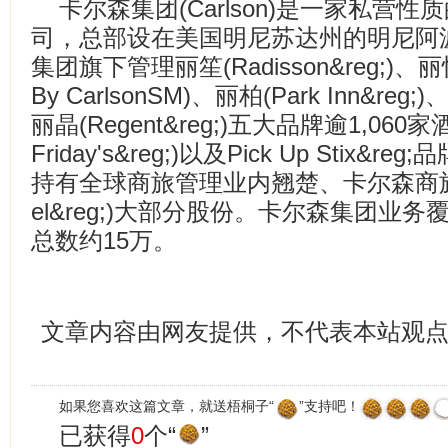
卡尔森集团(Carlson)是一家私营
司，总部设在美国明尼苏达州的明尼阿
集团旗下管理丽笙(Radisson&reg;)、丽怡(Co
By CarlsonSM)、丽柏(Park Inn&reg;)
丽晶(Regent&reg;)五大品牌逾1,060家酒店
Friday's&reg;)以及Pick Up Stix&
持有全球商旅管理业内翘楚、卡尔森商旅(Carls
el&reg;)大部分股份。卡尔森集团业务
总数约15万。
文章内容由网友提供，不代表本站观
如果您喜欢这篇文章，就送梧桐子“
”支持吧！
已获得
0
个“
”