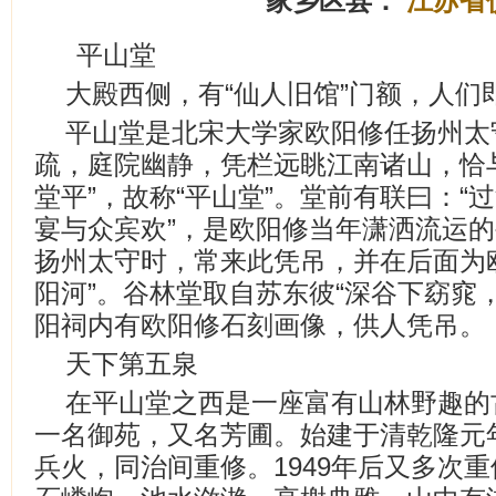
家乡区县：
江苏省
平山堂
大殿西侧，有“仙人旧馆”门额，人们
平山堂是北宋大学家欧阳修任扬州太
疏，庭院幽静，凭栏远眺江南诸山，恰
堂平”，故称“平山堂”。堂前有联曰：“
宴与众宾欢”，是欧阳修当年潇洒流运
扬州太守时，常来此凭吊，并在后面为欧
阳河”。谷林堂取自苏东彼“深谷下窈窕
阳祠内有欧阳修石刻画像，供人凭吊。
天下第五泉
在平山堂之西是一座富有山林野趣的
一名御苑，又名芳圃。始建于清乾隆元年(
兵火，同治间重修。1949年后又多次