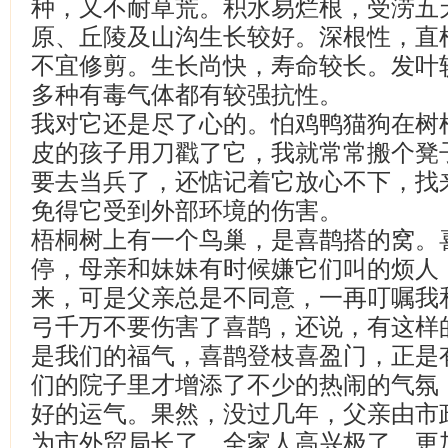
种，又不耐草荒。积水易烂根，受涝五
原、丘陵及山沟生长较好。深根性，直
不宜修剪。生长尚快，寿命较长。发叶
多种有毒气体都有较强抗性。
我对它还是尽了心的。怕鸡鸭猫狗在树
皮的孩子用刀戳了它，我就常常搬个凳
要去当兵了，还惦记着它放心不下，找
免得它受到外部环境的伤害。
梧桐树上有一个鸟巢，是喜鹊搭的窝。喜
停，母亲和妹妹有时候嫌它们叫的烦人
来，可是父亲总是不同意，一再叮嘱我
弓千万不要伤害了喜鹊，还说，有这样
是我们的福气，喜鹊登枝喜盈门，正是
们的院子里才增添了不少的热闹的气氛
好的运气。果然，没过几年，父亲由市
为市外贸局长了，全家人高兴极了，更