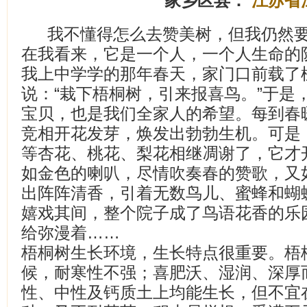
家乡区县：
江苏省
我不懂得怎么去赞美树，但我仍然
在我看来，它是一个人，一个人生命的
我上中学学的那年春天，家门口前载了
说：“栽下梧桐树，引来报喜鸟。”于是
宝贝，也是我们全家人的希望。每到春
竞相开花发芽，焕发出勃勃生机。可是
等杏花、桃花、梨花相继凋谢了，它才
如金色的喇叭，尽情吹奏春的赞歌，又
出阵阵清香，引着无数鸟儿、蜜蜂和蝴
嬉戏其间，整个院子成了鸟语花香的乐
给弥漫着……
梧桐树生长环境，生长特点很重要。梧
候，耐寒性不强；喜肥沃、湿润、深厚
性、中性及钙质土上均能生长，但不宜