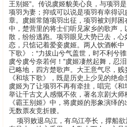
王别姬”。传说虞姬貌美心良，与项羽
项羽为妻；抑或可以说是项羽有幸得识
章。虞姬常随项羽出征，项羽被刘邦困在
中，楚营里的将士们听见家乡的歌声，
散，纷纷逃跑。项羽眼见大势已去，心
恋，只惦记着爱妾虞姬。两人饮酒帐中
下歌》：“力拔山兮气盖世，时不利兮
虞兮虞兮奈若何！”虞姬凄然起舞，忍泪
已略地，四方楚歌声。大王意气尽，贱
《和垓下歌》，既是历史上少见的绝命
虞姬为了让项羽不再有牵挂，唱完《和
举让千古文人感慨不依，著名京剧大师
《霸王别姬》中，将虞姬的形象演绎的
无数票友竞折腰。
项羽败退乌江，有乌江亭长，撑船欲