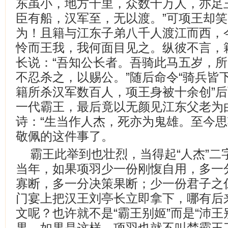
东虽小，地方千里，众数十万人，亦足
臣有船，汉军至，无以渡。”可项王却笑
为！且籍与江东子弟八千人渡江而西，
怜而王我，我何面目见之。纵彼不言，
长说：“吾知公长者。吾骑此马五岁，
不忍杀之，以赐公。”随后命令“骑兵皆
籍所杀汉军数百人，项王身被十余创”
一代霸王，最后竟以无颜见江东父老为
诗：“生当作人杰，死亦为鬼雄。至今思
敬佩的这件事了。
霸王此举到也壮烈，当得起“人杰”二
当年，如果项羽少一份刚愎自用，多一
寡断，多一分决策果断；少一份君子之
门宴上把汉王刘亭长立即拿下，哪有后
文呢？也许就不是“霸王别姬”而是“沛王
果，如果是这样，项羽也就不叫楚霸王