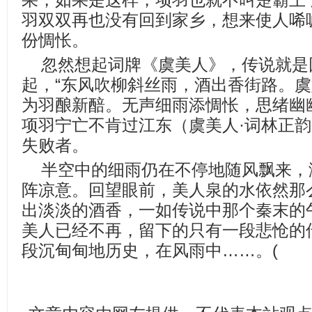
羽双双再也没有回到家乡，想来使人唏
份惆怅。
忽然想起词牌《虞美人》，传说就是
起，“东风吹柳斜丝雨，酒出香街路。
为羽酿新醅。无声细雨添惆怅，思绪幽
项羽宁亡不肯过江东（虞美人·词林正韵
失败者。
半空中的细雨仍在不停地随风飘来，
阵凉意。回望眼前，美人泉的水依然那
出淡淡的酒香，一如传说中那个秦末的
美人已经不再，留下的只有一段悲怆的
段沉甸甸地历史，在风雨中……。(