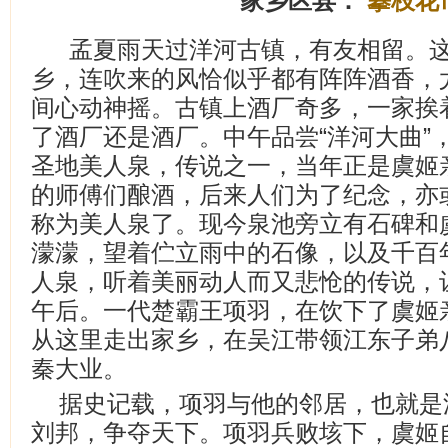
家乡区县：
攀枝花
孟夏雨天过洋河古镇，有友相留。
乡，连吹来的风恰似乎都有阵阵酒香，
间心动神摇。古镇上酒厂奇多，一家挨
了酒厂还是酒厂。中午品尝“洋河大曲”
圣地美人泉，传说之一，当年正是虞姬
的师傅们酿酒，后来人们为了纪念，亦
称为美人泉了。现今泉池旁立有石碑和
濛濛，望着伫立雨中的石像，以及千百
人泉，听着美丽动人而又悲怆的传说，
午后。一代楚霸王项羽，在饮下了虞姬
从这里走出家乡，在吴江带领江东子弟
秦大业。
据史记载，项羽与他的邻居，也就是
刘邦，争夺天下。项羽兵败垓下，虞姬