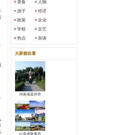
美食
人物
春
游子
经济
城
政策
企业
学校
文艺
热点
杂谈
规
大家都在看
百
河南省孟州市
十
入
傅
从
山东省新泰市