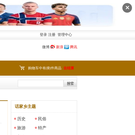
✕
登录
注册
管理中心
微博:
新浪
腾讯
购物车中有(
0
)件商品
去结算
话家乡主题
历史
民俗
旅游
特产