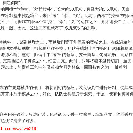
“翻江倒海”。
两根“竹拉棒”。这“竹拉棒”，长大约30厘米，直径大约3.5厘米。叉白
冷却盘中挑起糖丝，来回“拉”、“牵”、“叉”。此时，两根“竹拉棒”在师
手，而糖丝在师傅不停“拉”、“牵”、“叉”的动作之下，渐渐地变白了，
珠一般。因此，这道工序也就有了“双龙戏珠”的别称。
种糖料），贴到糖墩之上，而糖墩则置于能保温的案板之上。在保温箱的
师傅双手从糖墩上抓起糖料往外拉，那贴在糖墩上的“白条”自然随着糖体
源源不断。这时，师傅手中“拉”出的糖条，狭长苗条，匀称流畅。而贴在
一般，完美地嵌入了糖条之中，细密白亮。此时，只等将糖条进行切割，丝光
形态上，与缫丝工艺中的蚕茧抽丝颇为相像，因而被称之为：“抽丝剥
的主要是模具的作用。将切割好的糖坯，装入模具中进行压制，使其成
整齐齐排列于模具之中，好似一队队士兵隐身于洞穴。于是，便有制糖师
有闪亮银丝，玲珑剔透，色泽诱人，丢一粒嘴里，细细品尝，丝丝香甜
时也变得清爽了许多。
weibo.com/wydwb219