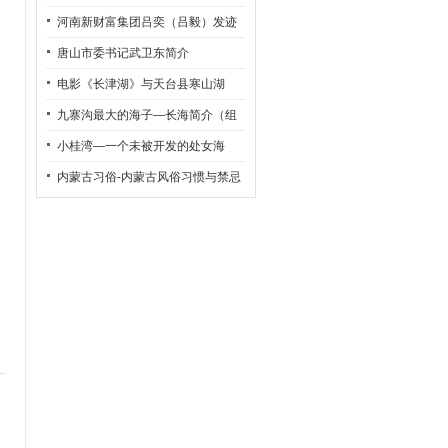
河南新财富集团吕奕（吕毅）发迹
史
唐山市委书记武卫东简介
电影《长津湖》与天台县寒山湖
九寨沟最大的海子—长海简介（组
图）
小桂湾—一个未被开发的处女海
内蒙古习俗-内蒙古风俗习惯与禁忌