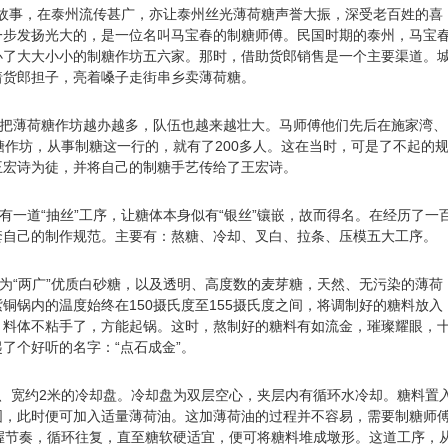
事，在泰州流传甚广，亦让泰州丝光薄荷糖声誉大振，深受老百姓的喜
一步发扬光大的，是一位名叫马宝春的制糖师傅。民国时期的泰州，马宝
办了大大小小的制糖作坊五六家。那时，借助货郎销售是一个主要渠道。
着货郎担子，亮着嗓子走街串乡卖薄荷糖。
薄荷糖作坊越办越多，队伍也越来越壮大。马师傅他们先后在施家湾、
糖作坊，从事制糖这一行的，就有了200多人。这在当时，可是了不起的
王宏诗为徒，并将自己的制糖手艺传给了王宏诗。
道“抽丝”工序，让糖体本身似有“银丝”镶嵌，故而得名。在经历了一
套自己的制作规范。主要有：熬糖、冷却、叉白、拉条、压模五大工序。
“两广”优质白砂糖，以及透明、高度数的麦芽糖，天然、无污染的薄荷
铜锅内的温度始终在150摄氏度至155摄氏度之间，将调制好的糖料放入
，料体不粘手了，方能起锅。这时，熬制好的糖料有如流金，璀璨耀眼，
了个好听的名字：“点石成金”。
宽约2米的冷却盘。冷却盘为双层空心，夹层内有循环水冷却。糖料置
固，此时便可加入适量薄荷油。这加薄荷油的过程并不容易，需要制糖师
并把握节奏，循环往复，直至糖软硬适宜，便可将糖料堆成墩形。这道工序，