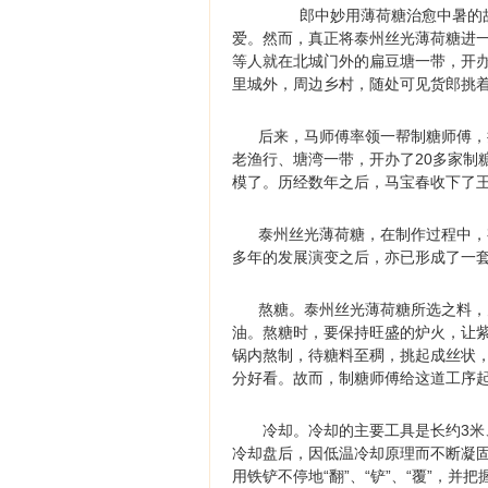
郎中妙用薄荷糖治愈中暑的故
爱。然而，真正将泰州丝光薄荷糖进
等人就在北城门外的扁豆塘一带，开
里城外，周边乡村，随处可见货郎挑
后来，马师傅率领一帮制糖师傅，把
老渔行、塘湾一带，开办了20多家制
模了。历经数年之后，马宝春收下了
泰州丝光薄荷糖，在制作过程中，有一
多年的发展演变之后，亦已形成了一
熬糖。泰州丝光薄荷糖所选之料，为
油。熬糖时，要保持旺盛的炉火，让紫
锅内熬制，待糖料至稠，挑起成丝状
分好看。故而，制糖师傅给这道工序起
冷却。冷却的主要工具是长约3米、
冷却盘后，因低温冷却原理而不断凝
用铁铲不停地“翻”、“铲”、“覆”，