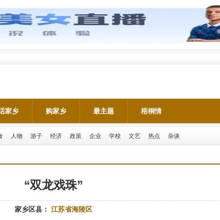
话家乡
购家乡
最主题
梧桐情
食
人物
游子
经济
政策
企业
学校
文艺
热点
杂谈
“双龙戏珠”
家乡区县：
江苏省海陵区