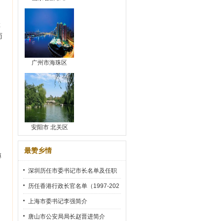
傅
而
广州市海珠区
安阳市 北关区
最赞乡情
傅
深圳历任市委书记市长名单及任职
时间
历任香港行政长官名单（1997-202
2）
上海市委书记李强简介
唐山市公安局局长赵晋进简介