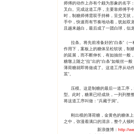
师傅的动作上亦有个颇为形象的名字：
叉白。完成这道工序，主要靠师傅手中的
时，制糖师傅需双手持棒，呈交叉状，在
手中，快速而有节奏地动着，犹如双龙附
且越来越白，最后成了一团白球，似龙
拉条。将先前准备好的“白条”（一
作用下，案板上的糖体呈松软状，制糖
的延展，而不断伸长，有如抽丝一般，
糖墩上随之“拉”出的“白条”如银丝
薄荷糖就即将做成了。这道工序从动作
茧”。
压模。这是制糖的最后一道工序，靠
型。此时，糖果已经成块，一列列整
将这道工序叫做：“兵藏于洞”。
刚出模的薄荷糖，金黄色的糖体上嵌
之中，弥漫着满口的清凉，整个人顿
新浪微博：
http://