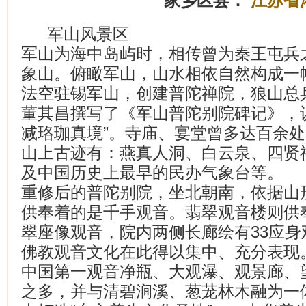
家乡区县：
江苏省
军山风景区
军山为海中岛屿时，相传曾为秦王屯兵
象山。俯瞰军山，山水相依自然构成一
法空驻锡军山，创建普陀禅院，狼山总
董其昌撰写了《军山普陀别院碑记》，
减珞珈真境”。寺庙、宴堂曾多达百余
山上古迹有：燕真人洞、白云泉、四贤
及中国历史上最早的民办气象台等。
重修后的普陀别院，坐北朝南，依据山
供奉着的是千手观音。翡翠观音楼则供
翠座像观音，院内两侧长廊绘有33应
佛教观音文化在此得以集中、充分表现
中国第一观音净瓶、大观瀑、观景廊、
之多，并与清碧涧溪、葱茏林木融为一