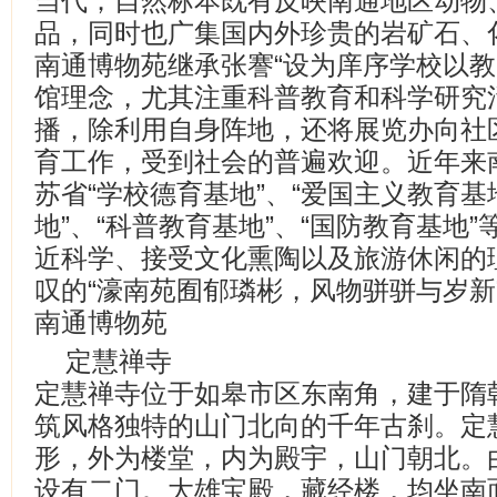
当代；自然标本既有反映南通地区动物
品，同时也广集国内外珍贵的岩矿石、
南通博物苑继承张謇“设为庠序学校以教
馆理念，尤其注重科普教育和科学研究
播，除利用自身阵地，还将展览办向社
育工作，受到社会的普遍欢迎。近年来
苏省“学校德育基地”、“爱国主义教育基
地”、“科普教育基地”、“国防教育基地
近科学、接受文化熏陶以及旅游休闲的
叹的“濠南苑囿郁璘彬，风物骈骈与岁新
南通博物苑
定慧禅寺
定慧禅寺位于如皋市区东南角，建于隋
筑风格独特的山门北向的千年古刹。定
形，外为楼堂，内为殿宇，山门朝北。
设有二门。大雄宝殿，藏经楼，均坐南