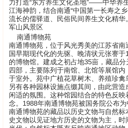
力打造“东方养生文化圣地”——中华养
江海神韵，结合南通“中国第一长寿之乡
流长的儒驿道、民俗民间养生文化精华
军山风景区
南通博物苑
南通博物苑，位于风光秀美的江苏省南
国早期现代化的先驱、晚清状元张謇于1
的博物馆。建成之初占地35亩，藏品
四部，主要陈列于南馆、北馆等展馆内
于室外。苑中广植花草树木、养殖珍禽
另有各种园林设施点缀其间，由此营造
闲适的氛围。这种馆园结合的特色反映
念。1988年南通博物苑被国务院公布
南通博物苑的藏品以历史文物与自然标
史文物以见证地方历史的文物为主，时