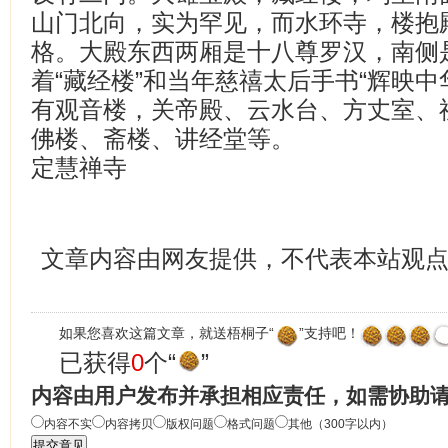
山门北向，实为罕见，而水环寺，楼抱
格。大殿东西两厢是十八尊罗汉，南侧是
着“藏经楼”和当年慈禧太后手书“辉映中
有观音楼，关帝殿、云水台、方丈室、
佛楼、斋楼、讲经堂等。
定慧禅寺
文章内容由网友提供，不代表本站观
如果您喜欢这篇文章，就送梧桐子“
”支持吧！
已获得
0
个“
”
内容由用户发布并承担相应责任，如需协助
内容不实
内容拷贝
版权问题
格式问题
其他（300字以内）