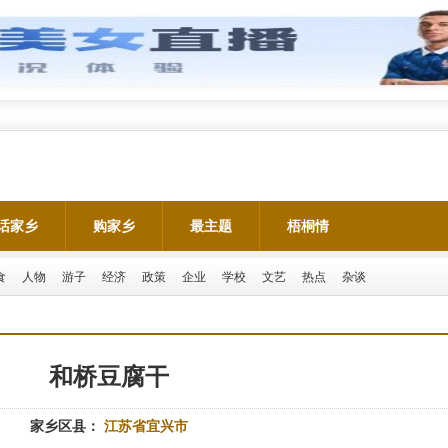
话家乡
购家乡
最主题
梧桐情
食
人物
游子
经济
政策
企业
学校
文艺
热点
杂谈
和桥豆腐干
家乡区县：
江苏省宜兴市