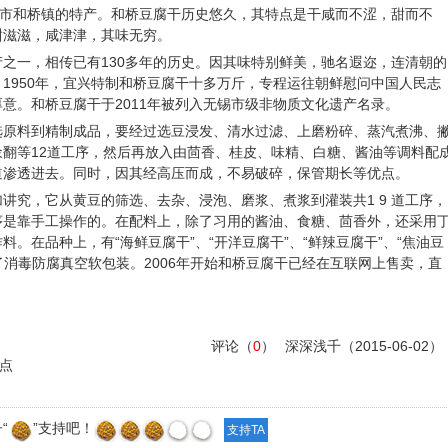
市和桥镇的特产。和桥豆腐干历史悠久，其特点是干咸而不涩，甜而不
甜滋滋，咸津津，其味无穷。
之一，相传已有130多年的历史。因其味特别鲜美，驰名遐迩，连清朝的
1950年，宜兴特制和桥豆腐干十多万斤，专程运往朝鲜慰问中国人民志
意。和桥豆腐干于2011年被列入无锡市级非物质文化遗产名录。
选原料到精制成品，要经过选豆浸发、清水过滤、上磨粉碎、蒸汽煮沸、
翻等12道工序，然后再放入由茴香、桂皮、味精、白糖、酱油等调料配
道渗透进去。同时，因其经高压而成，不易破碎，保管期长等优点。
讲究，它从黄豆的筛选、去杂、浸泡、磨浆、煮浆到灌装共1 9 道工序，
序是靠手工操作的。在配料上，除了习用的酱油、食糖、茴香外，还采用
。在品种上，有“海鲜豆腐干”、“开洋豆腐干”、“鲜辣豆腐干”、“焦油豆
了消毒防腐真空软包装。2006年开始和桥豆腐干已经在互联网上售卖，直
。
评论（
0
）
深深浅千
（2015-06-02）
点
“
”支持吧！