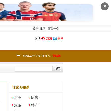
✕
登录
注册
管理中心
微博:
新浪
腾讯
购物车中有(
0
)件商品
去结算
话家乡主题
历史
民俗
旅游
特产