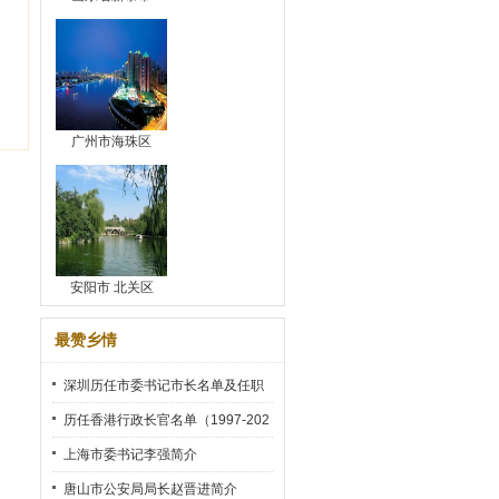
广州市海珠区
安阳市 北关区
最赞乡情
深圳历任市委书记市长名单及任职
时间
历任香港行政长官名单（1997-202
2）
上海市委书记李强简介
唐山市公安局局长赵晋进简介