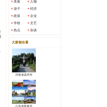
美食
人物
游子
经济
政策
企业
学校
文艺
热点
杂谈
撇
成
大家都在看
丁
河南省孟州市
山东省新泰市