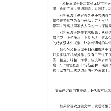
和桥豆腐干是江苏省无锡市宜兴
腻，香而不厌，细细咀嚼，香喷喷，
和桥豆腐干是宜兴久享盛誉的特产
皇帝也赞赏它为食中佳品，定为贡品。
愿军，寄寓祖国家乡人民的一片深情厚
和桥豆腐干制作要求很高，从精
泖点花、上榨压水、上盘划块、滚水氽
的特备汤水中煮焖，让各种调料的味
如今的和桥豆腐干制作和选料更加
好多实现了机械操作，仅有二三道工
香、精盐、味精、海带、桂皮等多种作料
腐干”、“白坯豆腐干”等新品种，采用
接可以在网上买到纯正的和桥豆腐干
文章内容由网友提供，不代表本站观
如果您喜欢这篇文章，就送梧桐子