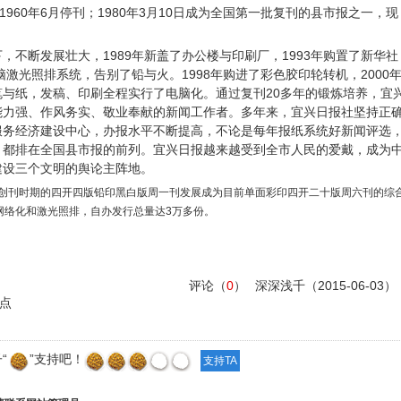
，1960年6月停刊；1980年3月10日成为全国第一批复刊的县市报之一，现
，不断发展壮大，1989年新盖了办公楼与印刷厂，1993年购置了新华社
脑激光照排系统，告别了铅与火。1998年购进了彩色胶印轮转机，2000
与纸，发稿、印刷全程实行了电脑化。通过复刊20多年的锻炼培养，宜
能力强、作风务实、敬业奉献的新闻工作者。多年来，宜兴日报社坚持正
服务经济建设中心，办报水平不断提高，不论是每年报纸系统好新闻评选
，都排在全国县市报的前列。宜兴日报越来越受到全市人民的爱戴，成为
建设三个文明的舆论主阵地。
创刊时期的四开四版铅印黑白版周一刊发展成为目前单面彩印四开二十版周六刊的综
网络化和激光照排，自办发行总量达3万多份。
评论（
0
）
深深浅千
（2015-06-03）
点
“
”支持吧！