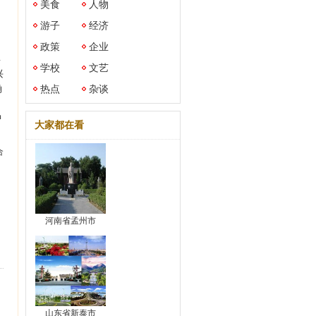
美食
人物
游子
经济
政策
企业
年
学校
文艺
兴
确
热点
杂谈
，
中
大家都在看
合
河南省孟州市
山东省新泰市