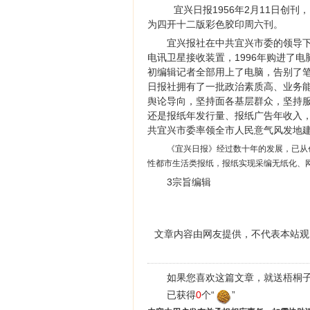
宜兴日报1956年2月11日创刊
为四开十二版彩色胶印周六刊。
宜兴报社在中共宜兴市委的领导下
电讯卫星接收装置，1996年购进了电
初编辑记者全部用上了电脑，告别了笔
日报社拥有了一批政治素质高、业务
舆论导向，坚持面各基层群众，坚持
还是报纸年发行量、报纸广告年收入
共宜兴市委率领全市人民意气风发地
《宜兴日报》经过数十年的发展，已从
性都市生活类报纸，报纸实现采编无纸化、
3宗旨编辑
文章内容由网友提供，不代表本站观
如果您喜欢这篇文章，就送梧桐子
已获得
0
个“
”