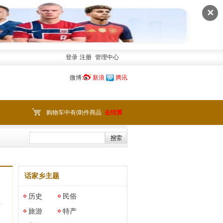
✕
登录
注册
管理中心
微博:
新浪
腾讯
购物车中有(
0
)件商品
去结算
话家乡主题
历史
民俗
旅游
特产