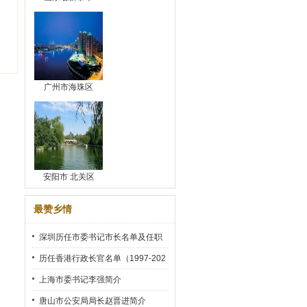
广州市海珠区
安阳市 北关区
最赞乡情
深圳历任市委书记市长名单及任职
时间
历任香港行政长官名单（1997-202
2）
上海市委书记李强简介
唐山市公安局局长赵晋进简介