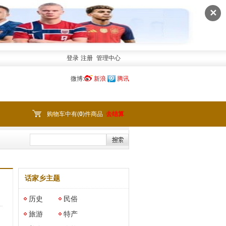
✕
登录
注册
管理中心
微博:
新浪
腾讯
购物车中有(
0
)件商品
去结算
话家乡主题
历史
民俗
旅游
特产