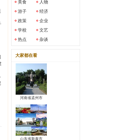
美食
人物
运
游子
经济
,
政策
企业
千
学校
文艺
。
热点
杂谈
大家都在看
国
建
各
观
河南省孟州市
山东省新泰市