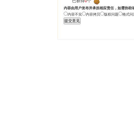
已获得
0
个“
”
内容由用户发布并承担相应责任，如需协助
内容不实
内容拷贝
版权问题
格式问