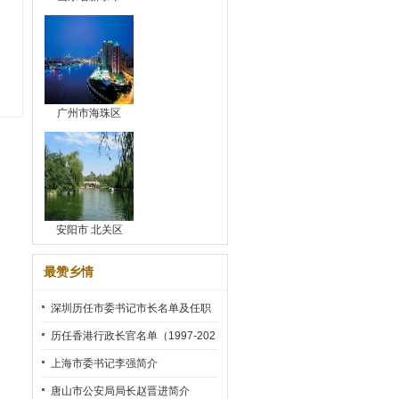
广州市海珠区
安阳市 北关区
最赞乡情
深圳历任市委书记市长名单及任职
时间
历任香港行政长官名单（1997-202
2）
上海市委书记李强简介
唐山市公安局局长赵晋进简介