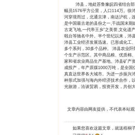
沛县，地处苏鲁豫皖四省结合部
幅员1576平方公里，人口114万
河穿境而过，北通京津，南达沪杭，连
是中国最古老的县份之一,干战国末期建
古龙飞地,一代帝王乡”之美誉,文化
戟台等驰名中外。半个世纪以来，沛
沛县工业经济发展迅速。已形成化工、
多个系列，30多个品种。 沛县农业
个生产示范区。其中商品粮、优质棉
家和省农业商品生产基地。沛县矿产资
成投产，年产原煤1000万吨，是全
真直达世界各大城市。为进一步振兴
种形式加强与海内外经济技术合作，
光旅游，洽谈贸易，投资开发，共创
文章内容由网友提供，不代表本站观
如果您喜欢这篇文章，就送梧桐子