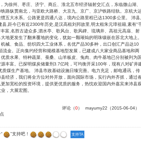
，为徐州、枣庄、济宁、商丘、淮北五市经济辐射交汇点，东临微山湖、
。徐沛铁路纵贯南北，与亚欧大路桥、大京九、京广、京沪铁路结轨。京杭大
惯五大水系。公路更是四通八达，境内公路里程已达1300多公里。 沛县
县,距今已有近2300年历史,是汉高租刘邦故里,明太租朱元璋祖籍,素有“
遗产丰富,名胜古迹众多,泗水亭、歌风台、歌风碑、琉璃井、高祖元高庙、射
县大地更发生了翻来覆地的变化，犹如一颗璀灿的明珠镶嵌在苏北大地上
机械、食品、纺织四大工业体系，名优产品30多种，出口创汇产品达10
阡陌流金。正向集约经营和规模基地型发展，已建成八大家业商品基地和两
、优质水果、特种蔬菜、蚕桑、山羊板皮、兔肉、肉牛基地已分别被列为
源丰富。已探明煤炭储量刑3.7亿吨，可均衡开采100年，现有八对矿井
国优质煤生产基地。 沛县市政基础设施日臻完善。电力充足，邮电通讯，传
沛县经济，我们将全方位对外开放，面向国际市场，实行内外齐抓，通过
以更加宽松的投资环境，提供更优质的服务，热忱欢迎国内外嘉宾来沛县
大业，大展宏图。
评论（
0
）
mayumy22
（2015-06-04）
点
“
”支持吧！