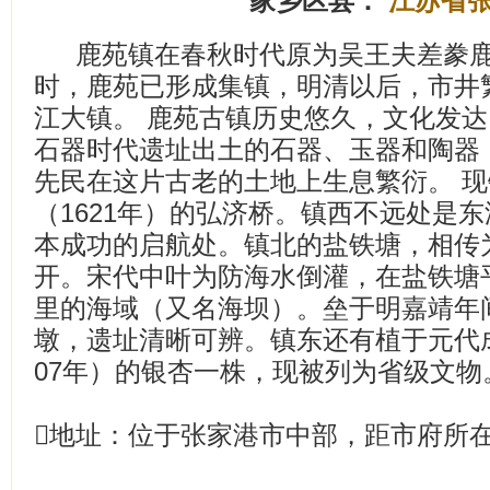
家乡区县：
江苏省
鹿苑镇在春秋时代原为吴王夫差豢
时，鹿苑已形成集镇，明清以后，市井
江大镇。 鹿苑古镇历史悠久，文化发
石器时代遗址出土的石器、玉器和陶器，
先民在这片古老的土地上生息繁衍。 
（1621年）的弘济桥。镇西不远处是
本成功的启航处。镇北的盐铁塘，相传
开。宋代中叶为防海水倒灌，在盐铁塘
里的海域（又名海坝）。垒于明嘉靖年
墩，遗址清晰可辨。镇东还有植于元代成宗
07年）的银杏一株，现被列为省级文物
地址：位于张家港市中部，距市府所在