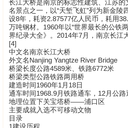
长江大桥是南京的标志性建筑、江苏的
名景点之一，以“天堑飞虹”列为新金陵四
设8年，耗资2.87577亿人民币，耗用38
万吨钢材。1960年以“世界最长的公铁
界纪录大全》。2014年7月，南京长
[4]
中文名南京长江大桥
外文名Nanjing Yangtze River Bridge
桥梁长度公路4589米、铁路6772米
桥梁类型公路铁路两用桥
建造时间1960年1月18日
通车时间1968.9月铁路通车，12月公
地理位置下关宝塔桥——浦口区
主要成就入选不可移动文物
目录
1建设历程