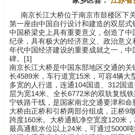
家乡区县：
江苏省
南京长江大桥位于南京市鼓楼区下
第一座由中国自行设计和建造的双层式
中国桥梁史上具有重要意义，创造了中
纪录，具有极大的经济意义、政治意义和
年代中国经济建设的重要成就之一，中
碑。[1]
南京长江大桥是中国东部地区交通的关
长4589米，车行道宽15米，可容4辆
多宽的人行道，连通104国道、312国
层为宽14米、全长6772米的双轨复线
宁铁路干线，是国家南北交通要津和命脉
大桥由正桥和引桥两部分组成，正桥9墩1
跨度160米。大桥通航净空宽度120米
最高通航水位以上24米，可通过5000