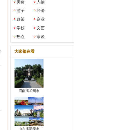
美食
人物
，
。
游子
经济
政策
企业
学校
文艺
热点
杂谈
大家都在看
蓄
被
以
河南省孟州市
山东省新泰市