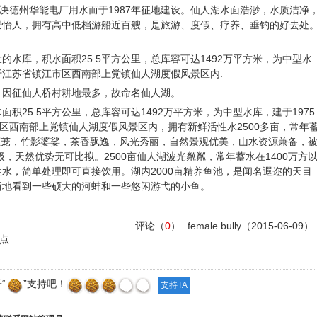
决德州华能电厂用水而于1987年征地建设。仙人湖水面浩渺，水质洁净
景怡人，拥有高中低档游船近百艘，是旅游、度假、疗养、垂钓的好去处
的水库，积水面积25.5平方公里，总库容可达1492万平方米，为中型水
位于江苏省镇江市区西南部上党镇仙人湖度假风景区内.
，因征仙人桥村耕地最多，故命名仙人湖。
积25.5平方公里，总库容可达1492万平方米，为中型水库，建于1975
市区西南部上党镇仙人湖度假风景区内，拥有新鲜活性水2500多亩，常年
树林葱茏，竹影婆娑，茶香飘逸，风光秀丽，自然景观优美，山水资源兼备，
A级，天然优势无可比拟。2500亩仙人湖波光粼粼，常年蓄水在1400万方
水，简单处理即可直接饮用。湖内2000亩精养鱼池，是闻名遐迩的天目
晰地看到一些硕大的河蚌和一些悠闲游弋的小鱼。
评论（
0
）
female bully
（2015-06-09）
点
“
”支持吧！