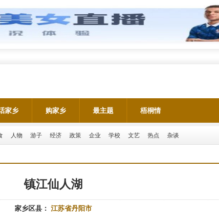
话家乡
购家乡
最主题
梧桐情
食
人物
游子
经济
政策
企业
学校
文艺
热点
杂谈
镇江仙人湖
家乡区县：
江苏省丹阳市