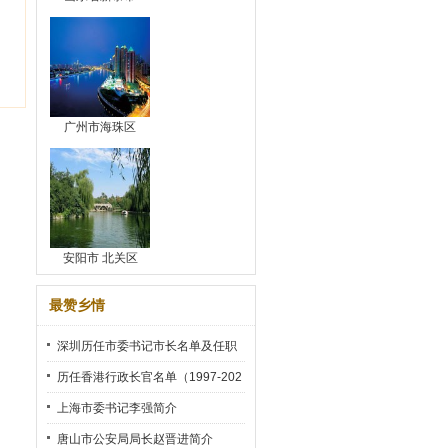
广州市海珠区
安阳市 北关区
最赞乡情
深圳历任市委书记市长名单及任职
时间
历任香港行政长官名单（1997-202
2）
上海市委书记李强简介
唐山市公安局局长赵晋进简介