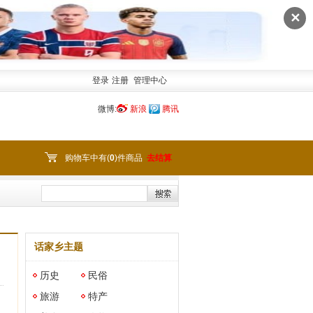
✕
登录
注册
管理中心
微博:
新浪
腾讯
购物车中有(
0
)件商品
去结算
话家乡主题
历史
民俗
旅游
特产