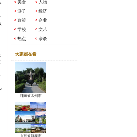
美食
人物
学
上
游子
经济
时
政策
企业
做
学校
文艺
热点
杂谈
大家都在看
等
版
年
学
几
河南省孟州市
其
山东省新泰市