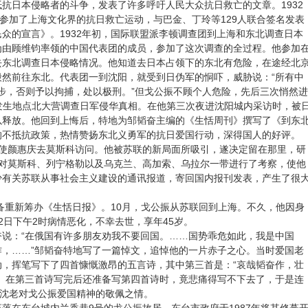
抗日本侵略者的斗争，发表了许多呼吁人民大众抗日救亡的文章。1932
振参加了上海文化界的抗日救亡运动，与巴金、丁玲等129人联合签名发表
众的宣言》。1932年初，国际联盟派李顿调查团到上海和东北调查日本
为由顾维钧率领的中国代表团的成员，参加了这次调查的全过程。他参加
去东北调查日本侵略情况。他知道去日本占领下的东北有危险，在途经北
然前往东北。代表团一到沈阳，就受到日伪军的恫吓，威胁说：“所有中
一步，否则予以拘捕，处以极刑。”但戈公振不顾个人危险，先后三次悄然进
变发生地点北大营调查日军侵华真相。在他第三次夜进沈阳城内采访时，被
以释放。他回到上悔后，特地为邹韬奋主编的《生恬周刊》撰写了《到东
的不抵抗政策，热情赞扬东北义勇军的抗日爱国行动，深得国人的好评。
大使颜惠庆去莫斯科访问。他被苏联的新局面所吸引，遂决定留在那里，研
，对莫斯科、列宁格勒以及乌克兰、高加索、乌拉尔一带进行了考察，使他
少有关苏联从事社会主义建设的通讯报道，寄回国内报刊发表，产生了很
准备重新筹办《生恬日报》。10月，戈公振从苏联回到上海。不久，他因身
2日下午2时病情恶化，不幸去世，享年45岁。
说：“在俄国有许多朋友劝我不要回国。……国势乖危如此，我是中国
，……”邹韬奋特地写了一篇悼文，追悼他的一片赤子之心。当时爱国老
，挥笔写下了四首慷慨激昂的五言诗，其中第三首是：“哀哉韬奋作，壮
。在第三首诗写完后还准备写第四首诗时，竟悲痛得写不下去了，于是连
了沈老对戈公振爱国精神的敬佩之情。