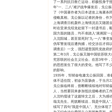
了一系列抗日救亡运动，积极投身于抵
年“一、二八”凇沪战争爆发后，戈公
了《中国著作者为日本进攻上海屠杀民
侵略真相。戈公振以记者的身份，作
上海调查日机轰炸上海情况后又随团
时在堂弟戈绍龙处留下一封遗书后，毅
国方面的随员，均不准踏入‘满洲国’
入沈阳城，甚至冒死到“九·一八”事
伪军警发现后遭拘捕，经交涉后才得
调查后》一文，强烈谴责国民党政府
第二年3月，戈公振又随中国驻苏联
究苏联的社会主义社会。在苏3年中
的思想发生了很大的变化。他写了不
的影响。
1935年，邹韬奋电邀戈公振回国，
体不适住院，初诊为盲肠炎，于当月2
戈公振临终前，曾断断续续地对邹韬奋
人，当然要回来参加抵抗侵略者的工作
人沈钧儒读了这篇悼文之后，大为感动
哉戈先生。死犹断续说，我是中国人”
续写了四句“我是中国人”。充分体现