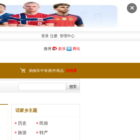
✕
登录
注册
管理中心
微博:
新浪
腾讯
购物车中有(
0
)件商品
去结算
话家乡主题
历史
民俗
旅游
特产