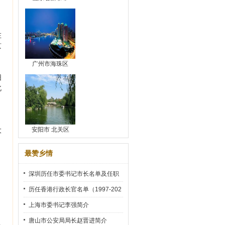
在
京
广州市海珠区
日
北
大
安阳市 北关区
最赞乡情
深圳历任市委书记市长名单及任职
时间
历任香港行政长官名单（1997-202
2）
上海市委书记李强简介
唐山市公安局局长赵晋进简介