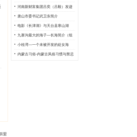
开
振
河南新财富集团吕奕（吕毅）发迹
史
唐山市委书记武卫东简介
电影《长津湖》与天台县寒山湖
九寨沟最大的海子—长海简介（组
图）
小桂湾—一个未被开发的处女海
内蒙古习俗-内蒙古风俗习惯与禁忌
联盟