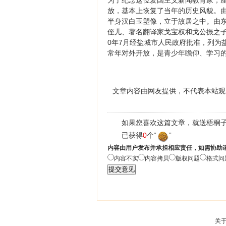
为了纪念这位爱国主义新闻教育家，座
放，基本上恢复了当年的历史风貌。
半身汉白玉塑像，立于故居之中。由东
侄儿、著名翻译家戈宝权和戈公振之子
0年7月经盐城市人民政府批准，列为
常年对外开放，是青少年瞻仰、学习
文章内容由网友提供，不代表本站观
如果您喜欢这篇文章，就送梧桐子
已获得
0
个“
”
内容由用户发布并承担相应责任，如需协助
内容不实
内容拷贝
版权问题
格式问
关