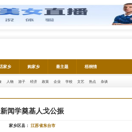
话家乡
购家乡
最主题
梧桐情
食
人物
游子
经济
政策
企业
学校
文艺
热点
杂谈
新闻学奠基人戈公振
家乡区县：
江苏省东台市