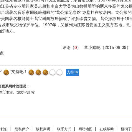
落在东台城内兰香巷9号的戈公振故居，东台市政府于1987年将其修葺
由江苏省专业雕纽家吴志超和南京大学吴为山教授雕塑的两米多高的戈公
台籍著名音乐家周巍峙题匾的“戈公振纪念馆”亦悬挂在故居内。戈公振的
美国著名核能博士戈宝树向故居捐献了许多珍贵文物。戈公振故居于199
盐城市级文物保护单位。1997年，又被列为江苏省爱国主义教育基地。现
的好地方。
评论（
0
）
童小鑫呢
（2015-06-09）
点
“
”支持吧！
请联系网站管理员：
题
其他（300字以内）
于我们
隐私保护
版权声明
联系方式
网站地图
在线帮助
梧桐子