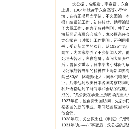
戈公振，名绍发，宇春霆，东台
上进。1904年就读于东台高等小学堂
海，在有正书局当学徒，不久因编一
报》编辑部工作，初任校对、助理编辑
了大量工作，创办了各种副刊，并于1
海新闻记者联合会成立，戈公振亲任
戈公振在《时报》工作期间，还利用
书，受到新闻界的欢迎。从1925年
闻学，为国家培养了不少新闻人才。
处埋头苦读，废寝忘餐，查阅大量资
后，曾多次重印，日本学者小林保将
戈公振刻苦自学的精神在上海新闻界有
龄已30岁，比老师还大，同学们嘲笑
业。后来他到欧美日本各国考察访问时
种外语都达到了能阅读和会话的程度。
成的。”戈公振在学业上所取得的重大
1927年初，他自费出国访问，先后
察各国的新闻事业。期间还曾应国际联
他会议。
1928年底，戈公振出任《申报》总
1931年“九·—八”事变后，戈公振