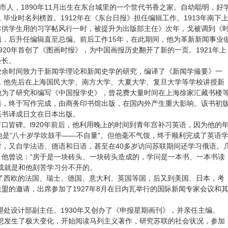
市人，1890年11月出生在东台城里的一个世代书香之家。自幼聪明，好
，毕业时名列榜首。1912年在《东台日报》担任编辑工作。1913年南下
本供学生用的习字帖风行一时，被提升为出版部主任》次年，戈被调到《
，后升任编辑直至总编。前后工作15年，在此期间，他为革新新闻事业
920年首创了《图画时报》，为中国画报历史翻开了新的一页。1921年上
会长。
业余时间致力于新闻学理论和新闻史学的研究，编译了《新闻学撮要》一
起，他先后在上海国民大学、南方大学、大夏大学、复旦大学等学校讲授新
他为了研究和编写《中国报学史》，曾花费大量时间在上海徐家汇藏书楼
料，终于写作完成，由商务印书馆出版，在国内外产生重大影响。该书初
该书译成日文在日本出版。
口皆碑。l920年前后，他利用晚上的时间到青年宫补习英语，因为他的
他是“八十岁学吹鼓手——不自量”。但他毫不气馁，终于顺利完成了英语
，又自学法语、德语和日语，甚至在40多岁访问苏联期间还学习俄语。
他曾说：“房于是一块砖头、一块砖头造成的，学问是一本书、一本书读
成就是和他刻苦学习分不开的。
到了西欧的法国、瑞士、德国、意大利、英国等国，后又到美国、日本，考
盟的邀请，出席参加了1927年8月在日内瓦举行的国际新闻专家会议和
管理处设计部副主任。1930年又创办了《申报星期画刊》，并亲任主编。
的思想发生了极大变化，开始阅读马列主义著作，研究苏联的社会状况，参加