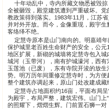
十年动乱中，寺内所藏文物悉被毁掠
全被砸毁，殿堂建筑遭到严重破坏。党
教政策得到落实。1983年11月，江苏
并对外开放。而今，金像重现，殿宇生
客络绎不绝。
定慧寺原本是山门南向的。明嘉靖年
保护城里老百姓生命财产的安全，公元1
地区扩展，新砌的城墙将定慧寺包入城
城河（玉带河），南有护城濠河，西有
玉莲池（已废），东有寺院开浚的放生池
势。明万历年间重修定慧寺时，为方便
整个建筑亦调起来，原山门处改建成藏
定慧寺占地面积约16亩，平面布局呈
为殿宇，布局严整，建筑宏伟。山门上“
的照耀下，熠熠生辉。门前置石狮一对