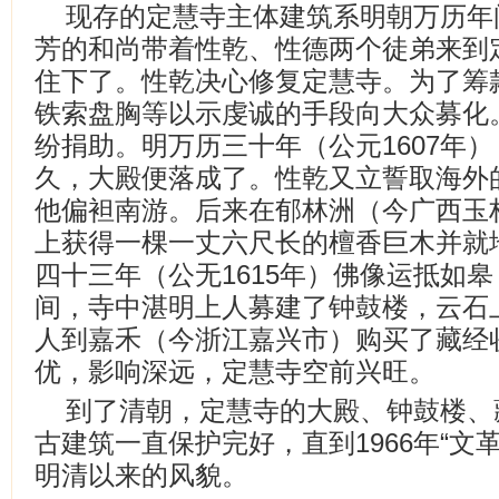
现存的定慧寺主体建筑系明朝万历年
芳的和尚带着性乾、性德两个徒弟来到
住下了。性乾决心修复定慧寺。为了筹
铁索盘胸等以示虔诚的手段向大众募化
纷捐助。明万历三十年（公元1607年
久，大殿便落成了。性乾又立誓取海外
他偏袒南游。后来在郁林洲（今广西玉
上获得一棵一丈六尺长的檀香巨木并就
四十三年（公无1615年）佛像运抵如
间，寺中湛明上人募建了钟鼓楼，云石上
人到嘉禾（今浙江嘉兴市）购买了藏经
优，影响深远，定慧寺空前兴旺。
到了清朝，定慧寺的大殿、钟鼓楼、
古建筑一直保护完好，直到1966年“文
明清以来的风貌。