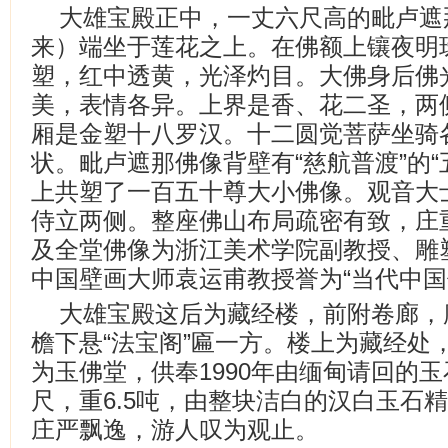
大雄宝殿正中，一丈六尺高的毗卢遮
来）端坐于莲花之上。在佛额上镶夜明
塑，红中透黄，光泽灼目。大佛身后佛
美，表情各异。上界是香、花二圣，两
厢是金塑十八罗汉。十二圆觉菩萨坐骑
状。毗卢遮那佛像背壁有“慈航普渡”的“
上共塑了一百五十尊大小佛像。观音大
侍立两侧。整座佛山布局疏密有致，庄
及全堂佛像为浙江美术学院副教授、雕
中国壁画大师袁运甫教授誉为“当代中国
大雄宝殿这后为藏经楼，前附卷廊，
檐下悬“法宝阁”匾一方。楼上为藏经处
为玉佛堂，供奉1990年由缅甸请回的玉
尺，重6.5吨，由整块洁白的汉白玉石
庄严飘逸，游人叹为观止。