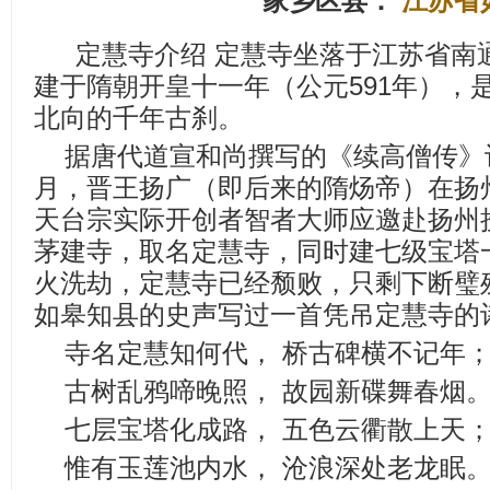
家乡区县：
江苏省
定慧寺介绍 定慧寺坐落于江苏省南
建于隋朝开皇十一年（公元591年），
北向的千年古刹。
据唐代道宣和尚撰写的《续高僧传》
月，晋王扬广（即后来的隋炀帝）在扬
天台宗实际开创者智者大师应邀赴扬州
茅建寺，取名定慧寺，同时建七级宝塔
火洗劫，定慧寺已经颓败，只剩下断璧
如皋知县的史声写过一首凭吊定慧寺的
寺名定慧知何代， 桥古碑横不记年
古树乱鸦啼晚照， 故园新碟舞春烟
七层宝塔化成路， 五色云衢散上天
惟有玉莲池内水， 沧浪深处老龙眠