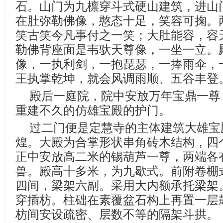
石。山门为九檩穿斗式硬山建筑，进山
在肚弥勒佛像，憨态十足，笑容可掬。
笑古笑今凡事付之一笑；大肚能容，容
勒佛背座面是韦驮天尊像，一坐一立。
像，一执利剑，一抱琵瑟，一捧雨伞，
王执掌乾坤，就会风调雨顺、五谷丰登
殿后一庭院，院中安放万年宝鼎一尊
重建不久的仿雄宝殿的护门。
过二门便是定慧寺的主体建筑大雄宝
煌。大殿为合掌形状串角砖木结构，四
正中安放高二米的锡葫芦一尊，两端各
兽。殿高十多米，为九歇式。前附卷棚
四间，梁架六副。采用大内额承托梁架
穿插枋。柱础在素覆盆石构上再置一层
枋间安设疏密、层数不等的隔架斗拱。