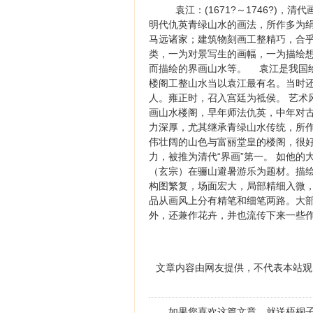
袁江：(1671?～1746?
明代仇英青绿山水的画法，所作多为
马远诸家；建筑物刻画工整精巧，合
类，一为对景写生的画幅，一为描绘
而描绘的界画山水等。 袁江是我国
楼阁工整山水当以袁江最有名。当时还
人。雍正时，召入宫廷为祗侯。 艺术
画山水楼阁，早年师法仇英，中年对
力深厚，尤其继承青绿山水传统，所作
伟壮阔的山色与富丽堂皇的楼阁，很好
力，被推为清代“界画”第一。 如他
（玄宗）在骊山避暑游乐为题材。描
构图繁复，场面宏大，局部精细入微，
品从画风上分有精笔和细笔两路。大
外，还兼作花卉，并也流传下来一些作
文章内容由网友提供，不代表本站观
如果您喜欢这篇文章，就送梧桐子