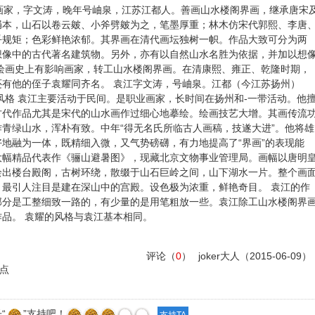
)，清代画家，字文涛，晚年号岫泉，江苏江都人。善画山水楼阁界画，继承唐宋
绢本，山石以卷云皴、小斧劈皴为之，笔墨厚重；林木仿宋代郭熙、李唐
乎规矩；色彩鲜艳浓郁。其界画在清代画坛独树一帜。作品大致可分为两
想像中的古代著名建筑物。另外，亦有以自然山水名胜为依据，并加以想
绘画史上有影响画家，转工山水楼阁界画。在清康熙、雍正、乾隆时期，
有他的侄子袁耀同齐名。 袁江字文涛，号岫泉。江都（今江苏扬州）
风格 袁江主要活动于民间。是职业画家，长时间在扬州和-一带活动。他
古代作品尤其是宋代的山水画作过细心地摹绘。绘画技艺大增。其画传流
青绿山水，浑朴有致。中年“得无名氏所临古人画稿，技遂大进”。他将雄
地融为一体，既精细入微，又气势磅礴，有力地提高了“界画”的表现能
的大幅精品代表作《骊山避暑图》，现藏北京文物事业管理局。画幅以唐明
绘出楼台殿阁，古树环绕，散缀于山石巨岭之间，山下湖水一片。整个画
最引人注目是建在深山中的宫殿。设色极为浓重，鲜艳奇目。 袁江的作
部分是工整细致一路的，有少量的是用笔粗放一些。袁江除工山水楼阁界
品。 袁耀的风格与袁江基本相同。
评论（
0
）
joker大人
（2015-06-09）
点
“
”支持吧！