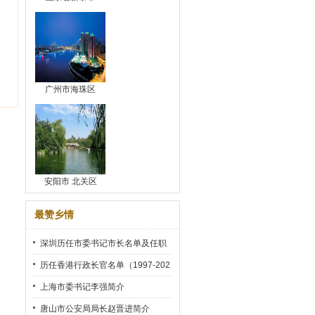
广州市海珠区
安阳市 北关区
最赞乡情
深圳历任市委书记市长名单及任职
时间
历任香港行政长官名单（1997-202
2）
上海市委书记李强简介
唐山市公安局局长赵晋进简介