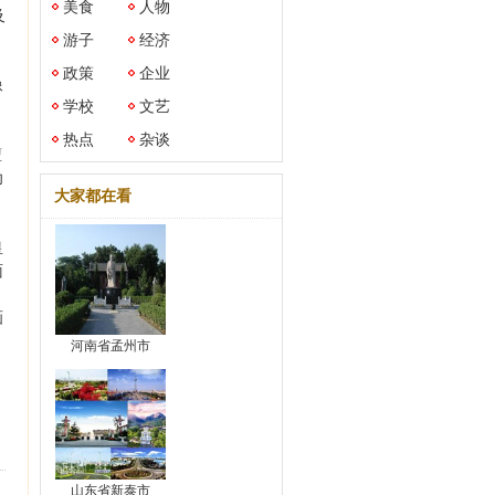
美食
人物
及
、
游子
经济
政策
企业
像
学校
文艺
热点
杂谈
擅
功
大家都在看
皇
面
画
河南省孟州市
山东省新泰市