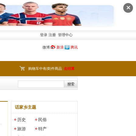
✕
登录
注册
管理中心
微博:
新浪
腾讯
购物车中有(
0
)件商品
去结算
话家乡主题
历史
民俗
旅游
特产