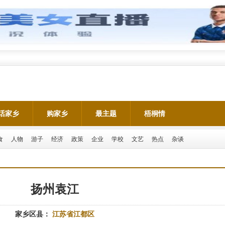
话家乡
购家乡
最主题
梧桐情
食
人物
游子
经济
政策
企业
学校
文艺
热点
杂谈
扬州袁江
家乡区县：
江苏省江都区