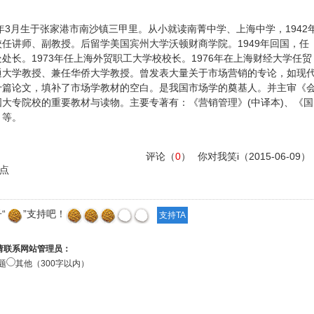
8年3月生于张家港市南沙镇三甲里。从小就读南菁中学、上海中学，1942
任讲师、副教授。后留学美国宾州大学沃顿财商学院。1949年回国，任
处长。1973年任上海外贸职工大学校校长。1976年在上海财经大学任贸
通大学教授、兼任华侨大学教授。曾发表大量关于市场营销的专论，如现
十篇论文，填补了市场学教材的空白。是我国市场学的奠基人。并主审《
大专院校的重要教材与读物。主要专著有：《营销管理》(中译本)、《国
》等。
评论（
0
）
你对我笑i
（2015-06-09）
点
“
”支持吧！
请联系网站管理员：
题
其他（300字以内）