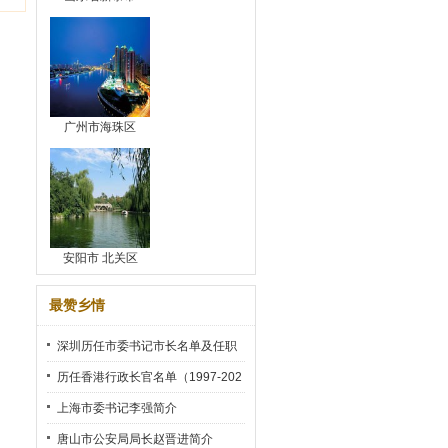
广州市海珠区
安阳市 北关区
最赞乡情
深圳历任市委书记市长名单及任职
时间
历任香港行政长官名单（1997-202
2）
上海市委书记李强简介
唐山市公安局局长赵晋进简介