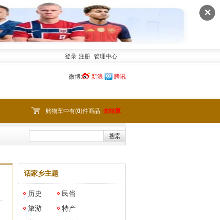
✕
登录
注册
管理中心
微博:
新浪
腾讯
购物车中有(
0
)件商品
去结算
话家乡主题
历史
民俗
旅游
特产