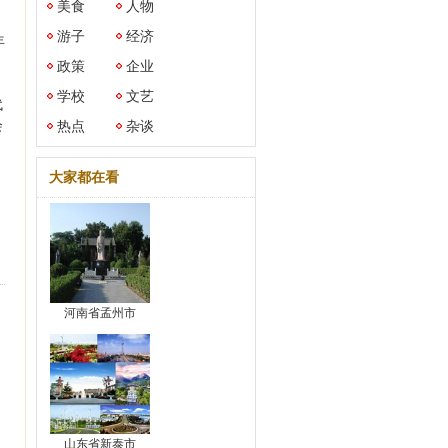
美食
人物
游子
经济
年
政策
企业
学校
文艺
代
会
热点
杂谈
大家都在看
河南省孟州市
山东省新泰市