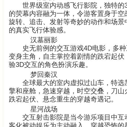
世界级室内动感飞行影院，独特的3
的荧幕内容融为一体，令游客置身于空
旋转、追击、发射等奇妙的动作和场景
的真实飞行体验感。
汉墓丽影
史无前例的交互游戏4D电影，多种
变身主角，自主掌控着剧情的跌宕起伏
验3D交互的角色扮演乐趣。
梦回秦汉
全球最大的室内虚拟过山车，特选加
擎和座舱，急速穿越，时空交叠，刀山
跌宕起伏、悬念重生的穿越奇遇记。
星河战场
交互射击影院是当今游乐项目中互动
客化被动娱乐为主动融入。穿越恐怖的