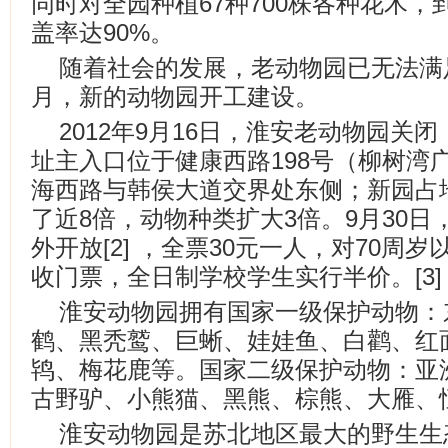
同时对全园种植67种700株各种花木，
盖率达90%。
随着社会的发展，老动物园已无法满足
月，新的动物园开工建设。
2012年9月16日，淮安老动物园关
址主入口位于健康西路198号（柳树湾
海西路与韩侯大道交界处东侧；新园占
了近8倍，动物种类扩大3倍。9月30
外开放[2] ，全票30元一人，对70周
收门票，全日制学校学生实行半价。[3]
淮安动物园拥有国家一级保护动物：
鹤、黑秃鹫、巨蜥、娃娃鱼、白鹳、红
鸨、梅花鹿等。国家二级保护动物：亚
古野驴、小熊猫、黑熊、棕熊、大雁、
淮安动物园是苏北地区最大的野生生态