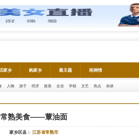
话家乡
购家乡
最主题
梧桐情
食
人物
游子
经济
政策
企业
学校
文艺
热点
杂谈
常熟美食——蕈油面
家乡区县：
江苏省常熟市