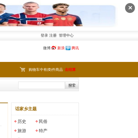
✕
登录
注册
管理中心
微博:
新浪
腾讯
购物车中有(
0
)件商品
去结算
话家乡主题
历史
民俗
旅游
特产