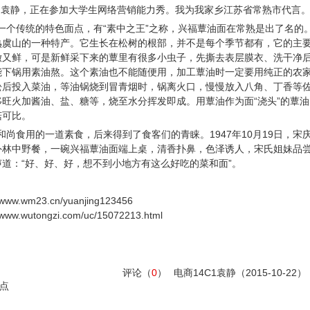
袁静，正在参加大学生网络营销能力秀。我为我家乡江苏省常熟市代言
个传统的特色面点，有“素中之王”之称，兴福蕈油面在常熟是出了名的
熟虞山的一种特产。它生长在松树的根部，并不是每个季节都有，它的主
嫩又鲜，可是新鲜采下来的蕈里有很多小虫子，先撕去表层膜衣、洗干净
能下锅用素油熬。这个素油也不能随便用，加工蕈油时一定要用纯正的农
松后投入菜油，等油锅烧到冒青烟时，锅离火口，慢慢放入八角、丁香等
旺火加酱油、盐、糖等，烧至水分挥发即成。用蕈油作为面“浇头”的蕈油
菇可比。
食用的一道素食，后来得到了食客们的青睐。1947年10月19日，宋
外林中野餐，一碗兴福蕈油面端上桌，清香扑鼻，色泽诱人，宋氏姐妹品
道：“好、好、好，想不到小地方有这么好吃的菜和面”。
wm23.cn/yuanjing123456
tongzi.com/uc/15072213.html
评论（
0
）
电商14C1袁静
（2015-10-22）
点