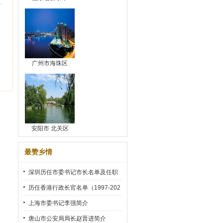
广州市海珠区
安阳市 北关区
最赞乡情
深圳历任市委书记市长名单及任职
时间
历任香港行政长官名单（1997-202
2）
上海市委书记李强简介
唐山市公安局局长赵晋进简介