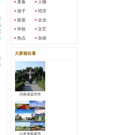
美食
人物
。
游子
经济
。
要
政策
企业
后
学校
文艺
家
佐
热点
杂谈
大家都在看
庆
尝
河南省孟州市
山东省新泰市