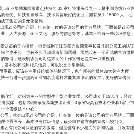
重点企业集团和国家重点扶持的 33 家行业排头兵之一，是中国毛纺行业
最优、科技含量最高、技术装备最好的企业，拥有员工 15000 人，毛
构成了集团的多元化格局。
会出现该公司的介绍，排在第一位的是该公司的官方网站，下面都是该公
产业、人力资源、企业文化、服务与信息等等，基本不带有一些垃圾信息
集团认证的官方微博，但是找到了江苏阳光集团董事长及其部分员工的认
，粉丝也不少，也有不少互动或者新闻话题。虽然没有一个正式的官方微
业的微博，这表明该公司对这方面的工作宣传还是有一点重视的。
索，基本没有找到相关信息，可以说是非常惨淡。
是很重视，应该在注重传统媒体的情况下，也向新兴的媒体加大关注力度，
微博平台进一步提高企业知名度这样才能紧跟潮流的发展，更好的宣传公
酯化纤、纺织为主业的大型生产型企业集团。公司成立于1981年，经过
经济实体，包括2家国家级高新技术企业、4家省级高新技术企业和1家上
、一个省级技术中心。
限公司，就会出现该公司的介绍，排在第一位的是该公司的官方网站，下
地理位置等等，基本没有垃圾信息，该公司在这方面的宣传比较到位。
巷集团有限公司认证的官方微博，但是也有不少相关的新闻话题。并没有