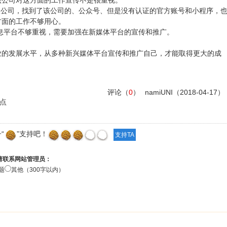
该公司对这方面的工作宣传不是很重视。
限公司，找到了该公司的、公众号、但是没有认证的官方账号和小程序，
方面的工作不够用心。
息平台不够重视，需要加强在新媒体平台的宣传和推广。
业的发展水平，从多种新兴媒体平台宣传和推广自己，才能取得更大的成
评论（
0
）
namiUNI
（2018-04-17）
点
“
”支持吧！
请联系网站管理员：
题
其他（300字以内）