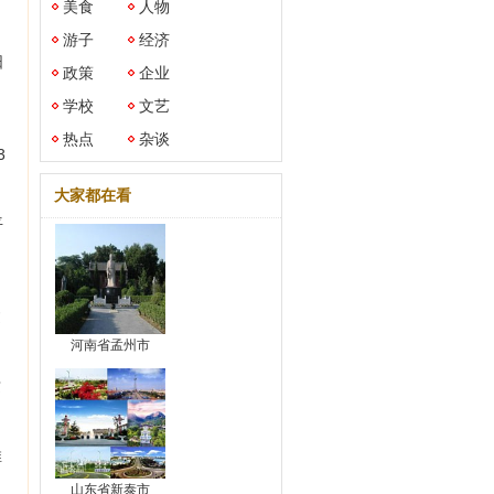
美食
人物
、
游子
经济
阳
政策
企业
学校
文艺
热点
杂谈
3
大家都在看
司
平
常
过
河南省孟州市
这
推
山东省新泰市