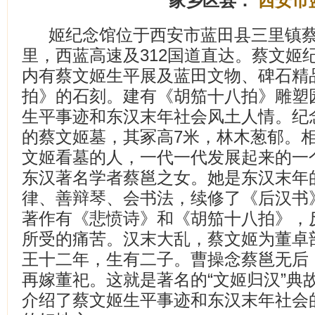
家乡区县：
西安市
姬纪念馆位于西安市蓝田县三里镇蔡
里，西蓝高速及312国道直达。蔡文姬
内有蔡文姬生平展及蓝田文物、碑石精
拍》的石刻。建有《胡笳十八拍》雕塑
生平事迹和东汉末年社会风土人情。纪念
的蔡文姬墓，其冢高7米，林木葱郁。
文姬看墓的人，一代一代发展起来的一
东汉著名学者蔡邕之女。她是东汉末年
律、善辩琴、会书法，续修了《后汉书
著作有《悲愤诗》和《胡笳十八拍》，
所受的痛苦。汉末大乱，蔡文姬为董卓
王十二年，生有二子。曹操念蔡邕无后
再嫁董祀。这就是著名的“文姬归汉”典
介绍了蔡文姬生平事迹和东汉末年社会