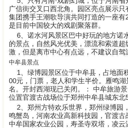
5、只有河南·戏剧幻城，位于河南
广信街交叉口西北角。园区亮点展示只
集团携手王潮歌导演共同打造的一座有
是目前中国较大的戏剧聚落群。
6、诺水河风景区巴中好玩的地方诺
的景点，自然风光优美，漂流和索道超
激，但是离市中心有点远，不建议自驾
中牟县景点
1、绿博园景区位于中牟县，占地面
00元，门票，老人和学生半价。雁鸣
名。开封西湖现已关闭。： 中牟旅游
位置官渡古战场位于郑州中牟县城东北
2、郑州方特欢乐世界，郑州绿博园
鸣蟹岛，河南农业高新科技园，官渡古
中牟国家农业公园，寿圣寺双塔，凌云