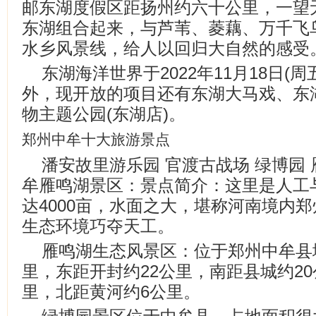
邮东湖度假区距扬州约六十公里，一望
东湖组合起来，与芦苇、菱藕、万千飞
水乡风景线，给人以回归大自然的感受
东湖海洋世界于2022年11月18日(
外，现开放的项目还有东湖大马戏、东
物主题公园(东湖店)。
郑州中牟十大旅游景点
潘安故里游乐园 官渡古战场 绿博园
牟雁鸣湖景区：景点简介：这里是人工
达4000亩，水面之大，堪称河南境内
生态环境巧夺天工。
雁鸣湖生态风景区：位于郑州中牟县
里，东距开封约22公里，南距县城约2
里，北距黄河约6公里。