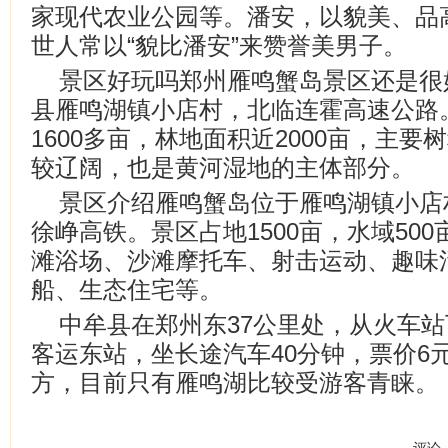
家现代农业公园等。潘安，以貌美、品
世人常以“貌比潘安”来赞誉美男子。
景区好玩吗郑州雁鸣蟹岛景区还是很
县雁鸣湖镇小店村，北临连霍高速公路。
1600多亩，林地面积近2000亩，主
较辽阔，也是黄河湿地的主体部分。
景区介绍雁鸣蟹岛位于雁鸣湖镇小店
徐峥高铁。景区占地1500亩，水域500
滩浴场、沙滩摩托车、射击运动、趣味
船、生态住宅等。
中牟县在郑州东37公里处，从火车站
客运东站，坐长途汽车40分钟，票价6
方，目前只有雁鸣湖比较受游客青睐。