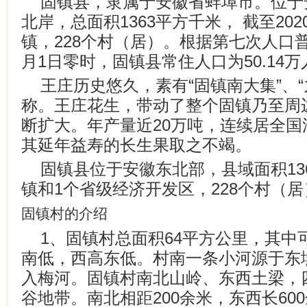
固镇县，隶属于安徽省蚌埠市。位于
北岸，总面积1363平方千米， 截至20
镇，228个村（居）。根据第七次人口普
月1日零时，固镇县常住人口为50.14万
王庄历史悠久，素有“固镇南大集”、
称。王庄花生，带动了整个固镇乃至周
断扩大。年产量近20万吨，连续居全
其延年益寿的长生果取之不竭。
固镇县位于安徽东北部，县域面积13
镇和1个省级经济开发区，228个村（
固镇村的介绍
1、固镇村总面积64平方公里，其中可
南低，西高东低。村南一条小河源于东
入梅河。固镇村南北山岭、东西土梁，
谷地带。南北相距200余米，东西长60