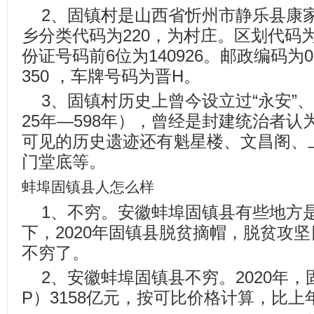
2、固镇村是山西省忻州市静乐县康
乡分类代码为220，为村庄。区划代码为14
份证号码前6位为140926。邮政编码为0
350 ，车牌号码为晋H。
3、固镇村历史上曾今设立过“永安”、
25年—598年），曾经是封建统治者认
可见的历史遗迹还有魁星楼、文昌阁、
门堂底等。
蚌埠固镇县人怎么样
1、不穷。安徽蚌埠固镇县有些地方
下，2020年固镇县脱贫摘帽，脱贫攻
不穷了。
2、安徽蚌埠固镇县不穷。2020年
P）3158亿元，按可比价格计算，比上