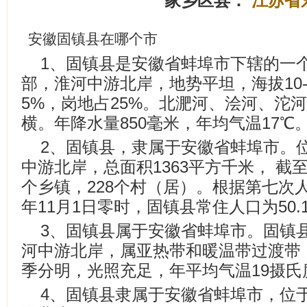
家乡区县：
江苏省
安徽固镇县在哪个市
1、固镇县是安徽省蚌埠市下辖的一
部，淮河中游北岸，地势平坦，海拔10-2
5%，岗地占25%。北淝河、浍河、沱
横。年降水量850毫米，年均气温17℃
2、固镇县，隶属于安徽省蚌埠市。
中游北岸，总面积1363平方千米， 截至
个乡镇，228个村（居）。根据第七次人
年11月1日零时，固镇县常住人口为50.
3、固镇县属于安徽省蚌埠市。固镇
河中游北岸，属亚热带和暖温带过渡带
季分明，光照充足，年平均气温19摄氏
4、固镇县隶属于安徽省蚌埠市，位