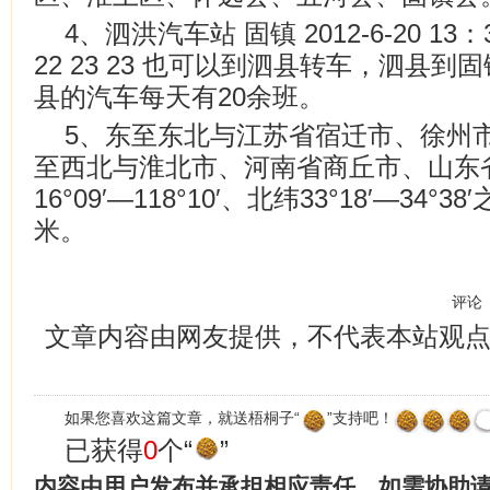
4、泗洪汽车站 固镇 2012-6-20 13：
22 23 23 也可以到泗县转车，泗县
县的汽车每天有20余班。
5、东至东北与江苏省宿迁市、徐州
至西北与淮北市、河南省商丘市、山东
16°09′—118°10′、北纬33°18′—34
米。
评论
文章内容由网友提供，不代表本站观
如果您喜欢这篇文章，就送梧桐子“
”支持吧！
已获得
0
个“
”
内容由用户发布并承担相应责任，如需协助