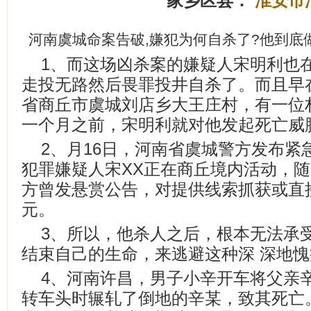
家乡区县：
淮安市
河南虞城命案告破,嫌犯为何自杀了?他到底
1、而这场凶杀案的嫌疑人宋明利也
走投无路然后畏罪投井自杀了。而且早在
省商丘市虞城刘店乡大王庄村，有一位
一个月之前，宋明利就对他发起死亡威
2、月16日，河南省虞城警方发布紧
犯罪嫌疑人宋XX正在商丘境内活动，
方曾发悬赏公告，对提供线索抓获或直接
元。
3、所以，他杀人之后，根本无法承
结束自己的生命，来逃避这种深 深地
4、河南许昌，男子小辛开车将父亲
转车头时辗轧了倒地的辛某，致其死亡