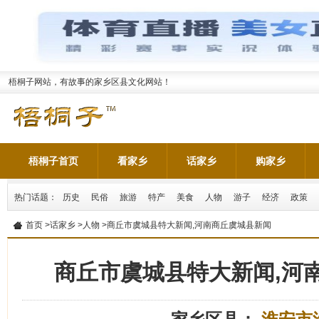
梧桐子网站，有故事的家乡区县文化网站！
梧桐子首页
看家乡
话家乡
购家乡
热门话题：
历史
民俗
旅游
特产
美食
人物
游子
经济
政策
首页
>
话家乡
>
人物
>商丘市虞城县特大新闻,河南商丘虞城县新闻
商丘市虞城县特大新闻,河