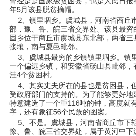
曾经是是国家级贫困县，也是人民日报社
年5月该县脱贫摘帽。
2、镇里堌乡。虞城县，河南省商丘
部，豫、鲁、皖三省交界处。该县最穷
固乡位于商丘市虞城县东北部，两省三
接壤，南与夏邑毗邻。
3、虞城县最穷的乡镇镇里堌乡。镇
一个偏远乡镇，和安徽省砀山县毗邻，
洼4个贫困村。
4、其实丈夫所在的县也是贫困县，但
受政府部门的支持的。为了能够更好地
特意建造了一个重116吨的钟，高度就有
字，还有象征56个民族的图案。
5、不是。虞城县，河南省商丘市下
豫、鲁、皖三省交界处，属于黄河中下