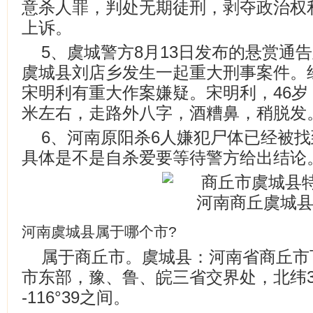
意杀人罪，判处无期徒刑，剥夺政治权
上诉。
5、虞城警方8月13日发布的悬赏通告
虞城县刘店乡发生一起重大刑事案件。
宋明利有重大作案嫌疑。宋明利，46岁
米左右，走路外八字，酒糟鼻，稍脱发
6、河南原阳杀6人嫌犯尸体已经被
具体是不是自杀爱要等待警方给出结论
河南虞城县属于哪个市?
属于商丘市。虞城县：河南省商丘市
市东部，豫、鲁、皖三省交界处，北纬33°43
-116°39之间。