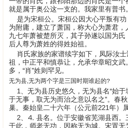
一带的肖氏，跟祁阳那边的肖氏是一个
就是属于奥公这一支的。我家里有普书
是为宋桓公。宋桓公因大心平叛有功
为附庸，建立了萧国，称大心为萧君，
九七年萧被楚所灭，其子孙遂以国为氏
后人尊为萧姓的得姓始祖。
肖氏家族的家谱续字如下，凤际汝士
祖，中正平和慎恭让，允承华章昭文武。
多，“肖”姓则罕见。
无为县,无为两个字是三国时期谁起的?
1、无为县历史悠久，无为县名“始
于无事，取无为而治之意以名之”。春
巢。秦始皇二十六年（公元前221年）
2、⒋ 县名。位于安徽省芜湖县西
于此，师老无功，因称无为城。宋置无