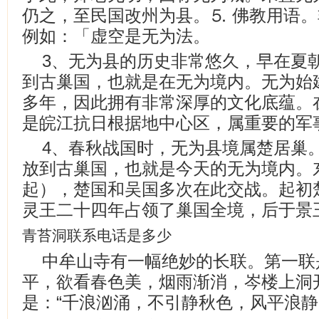
仍之，至民国改州为县。⒌ 佛教用语
例如：「虚空是无为法。
3、无为县的历史非常悠久，早在夏
到古巢国，也就是在无为境内。无为始建
多年，因此拥有非常深厚的文化底蕴。
是皖江抗日根据地中心区，属重要的军
4、春秋战国时，无为县境属楚居巢
放到古巢国，也就是今天的无为境内。
起），楚国和吴国多次在此交战。起初
灵王二十四年占领了巢国全境，后于景
青苔洞联系电话是多少
中牟山寺有一幅绝妙的长联。第一联
平，欲看春色美，烟雨渐消，岑楼上洞
是：“千浪汹涌，不引静秋色，风平浪