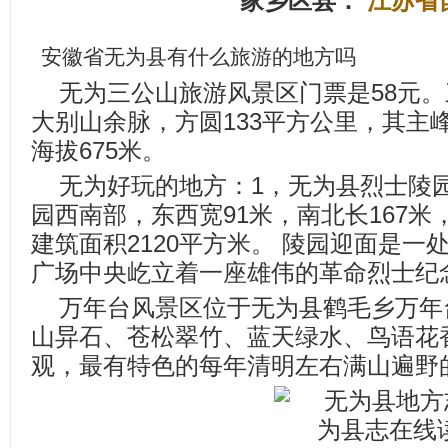
家乡区县：
江苏省
安徽省无为县有什么旅游的地方吗
无为三公山旅游风景区门票是58元
大别山余脉，方圆133平方公里，其主
海拔675米。
无为好玩的地方：1，无为县烈士陵
园西南部，东西宽91米，南北长167米，
建筑面积2120平方米。 陵园迎面是一处
广场中央屹立着一座雄伟的革命烈士纪
万年台风景区位于无为县鹤毛乡万年
山异石、苍松翠竹、蓝天绿水、鸟语花
观，最有特色的每年清明左右满山遍野