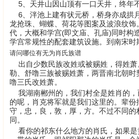
5、天井山因山顶有一口天井，终年
6、泮池上建有状元桥，桥身亦成拱
龙抢珠、蝴蝶、荷花等图案及波浪纹饰
代，大概和学宫(即文庙、孔庙)同时构
学宫常规性的配套建筑设施。到南宋时
请问哪位有无为肖氏族谱
出自少数民族改姓或被赐姓，得姓萧
勒、舒噜三族被赐姓萧，两晋南北朝时
噜三氏改姓萧。
我湖南郴州的，我们村全是姓肖的，
的呢，肖克将军就是我们这里的。辈份
守，忠，良，敦，厚，方。不过不同的
同。
看你的祁东什么地方的肖氏，如果是