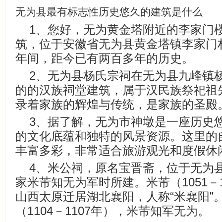
无为县最有标志性历史悠久的建筑是什么
1、您好，无为黄金塔附近的李家门
筑，位于安徽省无为县黄金塔镇李家门
年间，距今已有两百多年的历史。
2、无为县杨氏宗祠在无为县九峰镇
的的汉族祠堂建筑，属于汉民族祭祀祖
录着家族的辉煌与传统，是家族的圣殿
3、据了解，无为市神墩是一座历史
的文化底蕴和独特的风景资源。这里的
丰富多彩，非常适合旅游观光和度假休
4、米公祠，原名宝晋斋，位于无为
家米芾知无为军时所建。米芾（1051－
山西太原迁居湖北襄阳，人称“米襄阳”
（1104－1107年），米芾知军无为。