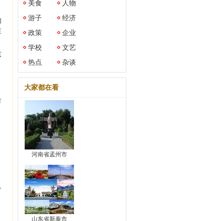
美食
人物
游子
经济
的
在
政策
企业
学校
文艺
东
热点
杂谈
大家都在看
万
河南省孟州市
1
山东省新泰市