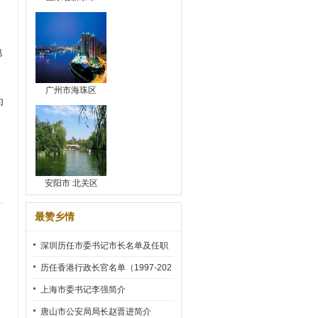
地
广州市海珠区
为
安阳市 北关区
最赞乡情
深圳历任市委书记市长名单及任职
时间
历任香港行政长官名单（1997-202
2）
上海市委书记李强简介
唐山市公安局局长赵晋进简介