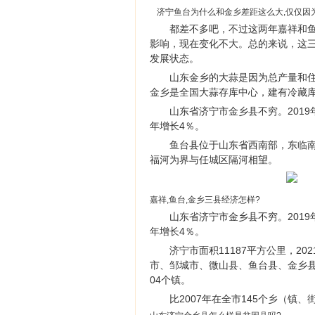
济宁鱼台为什么和金乡差距这么大,仅仅因
都差不多吧，不过这两年嘉祥和
影响，现在变化不大。总的来说，这
发展状态。
山东金乡的大蒜是因为总产量和
金乡是全国大蒜存库中心，建有冷藏库
山东省济宁市金乡县不穷。2019
年增长4％。
鱼台县位于山东省西南部，东临
福河为界与任城区隔河相望。
嘉祥,鱼台,金乡三县经济怎样?
山东省济宁市金乡县不穷。2019
年增长4％。
济宁市面积11187平方公里，20
市、邹城市、微山县、鱼台县、金乡县
04个镇。
比2007年在全市145个乡（镇