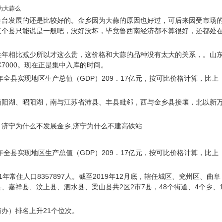
为大蒜么
鱼台发展的还是比较好的。金乡因为大蒜的原因也好过，可后来因受市场
三个县只能说是一般吧，没好没坏，毕竟鲁西南经济都不算很好，还都处
住年相比减少所以才这么贵，这价格和大蒜的品种没有太大的关系，。山
7000。现在正是集中入库的时间。
年全县实现地区生产总值（GDP）209．17亿元，按可比价格计算，比上
南阳湖、昭阳湖，南与江苏省沛县、丰县毗邻，西与金乡县接壤，北以新
年全县实现地区生产总值（GDP）209．17亿元，按可比价格计算，比上
21年常住人口8357897人。截至2019年12月底，辖任城区、兖州区、曲阜
、嘉祥县、汶上县、泗水县、梁山县共2区2市7县，48个街道、4个乡、
、街办）排名上升21个位次。