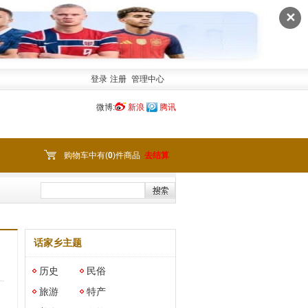
✕
登录
注册
管理中心
微博:
新浪
腾讯
购物车中有(
0
)件商品
去结算
话家乡主题
历史
民俗
旅游
特产