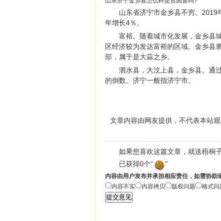
山东济宁金乡县怎么样是贫困县吗?
山东省济宁市金乡县不穷。2019
年增长4％。
富裕。随着城市化发展，金乡县
区经济较为发达富裕的区域。金乡县
部，属于是大蒜之乡。
泗水县，大汶上县，金乡县。通过
的倒数。济宁一般指济宁市。
文章内容由网友提供，不代表本站观
如果您喜欢这篇文章，就送梧桐子
已获得
0
个“
”
内容由用户发布并承担相应责任，如需协助
内容不实
内容拷贝
版权问题
格式问