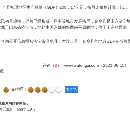
年全县实现地区生产总值（GDP）209．17亿元，按可比价格计算，比上
城已初具规模，俨然已经形成一座中等城市发展格局，金乡县是山东济宁
隶属于山东省济宁市，地处中国东部的鲁西南平原腹地，位于山东省西南
查询公开信息得知济宁市泗水县，大汶上县，金乡县的地方GDP在当然
评论（
0
）
www.wutongzi.com（2023-06-15）
点
“
”支持吧！
请联系网站管理员：
题
其他（300字以内）