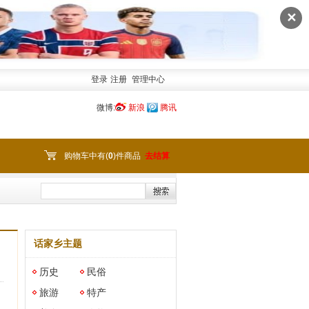
✕
登录
注册
管理中心
微博:
新浪
腾讯
购物车中有(
0
)件商品
去结算
话家乡主题
历史
民俗
旅游
特产