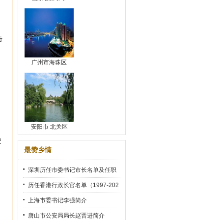
击
广州市海珠区
安阳市 北关区
驶
最赞乡情
深圳历任市委书记市长名单及任职
时间
历任香港行政长官名单（1997-202
2）
上海市委书记李强简介
唐山市公安局局长赵晋进简介