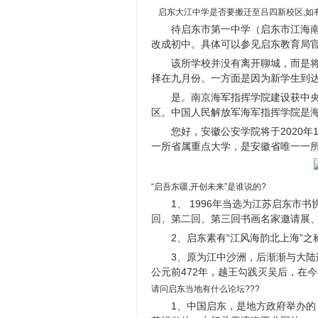
启东大江中学是否要搬迁至吕四新校区,如有
待启东市第一中学（启东市江海
改成初中。具体可以参见启东教育局
该所学校并没有离开聊城，而是
择在九月份。一方面是因为新学生到
是。南京海军指挥学院建设获中
区。中国人民解放军海军指挥学院是
您好，安徽公安学院将于2020
一所省属重点大学，是安徽省唯一一
“启吾东疆,开创未来”是谁说的?
1、 1996年当选为江苏启东市书
回、第二回、第三回书画名家邀请展、
2、启东素有“江风海韵北上海”之
3、原为江中沙洲，后渐渐与大陆
公元前472年，越王勾践灭吴后，在
请问启东当地有什么论坛???
1、中国启东，是地方政府举办的；