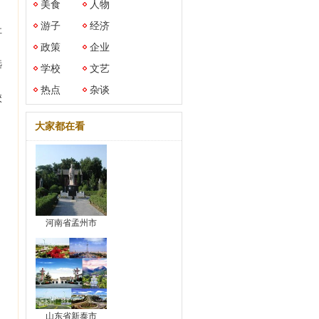
美食
人物
游子
经济
址
政策
企业
选
学校
文艺
热点
杂谈
校
大家都在看
河南省孟州市
山东省新泰市