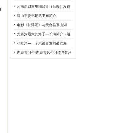
河南新财富集团吕奕（吕毅）发迹
通
史
唐山市委书记武卫东简介
电影《长津湖》与天台县寒山湖
九寨沟最大的海子—长海简介（组
图）
小桂湾—一个未被开发的处女海
内蒙古习俗-内蒙古风俗习惯与禁忌