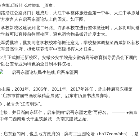
意搬迁预计什么时候搬。_百度...
南路沿江公路路口）建成后，大江中学整体搬迁至第一中学。大江中学原
官方发言人在启吾东疆论坛上的回复。如下图。
将学校新校区建设到北二环路。许多学校在进行整体搬迁时，大多将时间
达学校可以直接前往新校区，避免宿舍物品搬迁难度太大。
央军委批准，批复同意学校校本部搬迁意见，学校整体调整至西咸新区新
海军最高学府，担负培养海军中高级指挥人才任务。
年12月正式搬迁新校区。安徽公安学院是安徽省高等教育指导委员会下属的
所以公安专业为特色的全日制本科院校。
协主席，2001年、2006年、2011年、2017年连任，曾主持启吾东疆第一
“启东市首届书画收藏精品展览”、启东市历届书法展赛等。
称，被誉为“江海明珠”。
连接，并日渐向东延伸，启东便由“启吾东疆之意”而得名。 ——— ●南京
今中华门西南角长干里筑越城，为南京建城之始。
启东新闻网，也是地方政府的；滨海工业园论坛（bh17com/bbs），是