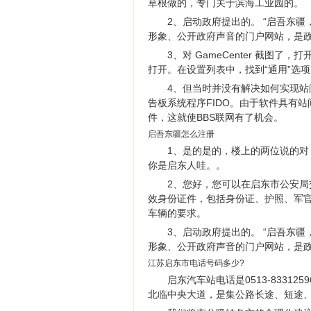
草根做的，专门关于滨海工业园的。
2、启动政府提出的。 “启吾东
形象、公开政府声音的门户网站，是
3、对 GameCenter 截图了
打开。在设置列表中，找到“通用”选
4、但当时并没有解决如何实现站间
告板系统程序FIDO。由于软件具有
件，这就使BBS联网有了机会。
启吾东疆怎么注册
1、是的是的，楼上的两位说的
你是启东人哇。。
2、您好，您可以在启东市公安
效身份证件，包括身份证、护照、军
车辆的要求。
3、启动政府提出的。 “启吾东
形象、公开政府声音的门户网站，是
江苏启东市电话号码多少?
启东汽车站电话是0513-833
北临中央大道，是集公路长途、短途