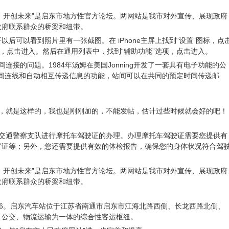
疆，开创未来”是启东市地方性官方论坛。两网站是我市对外宣传、展现政府
政府联系群众的桥梁和纽带。
，打开以后可以看到照片里有一张截图。在 iPhone主屏上找到“设置”图标，点
项，点击进入。然后在通用列表中，找到“辅助功能”选项，点击进入。
连接的问题。1984年汤姆在美国Jonning开发了一套具有电子功能的公
站间连线和自动相互传递信息的功能，站间可以在共同的预定时间传递邮
对，就是这样的，我也是刚刚加的，不能发帖，估计过些时候就会好的吧！
局交通警察支队进行摩托车驾驶证的办理。办理摩托车驾驶证需要您提供有
官证等；另外，您还需要提供有效的体检报告，确保您的身体状况符合驾
疆，开创未来”是启东市地方性官方论坛。两网站是我市对外宣传、展现政府
政府联系群众的桥梁和纽带。
12596。启东汽车站位于江苏省南通市启东市江海北路西侧、长龙西路北侧、
、公交、物流运输为一体的综合性客运枢纽。