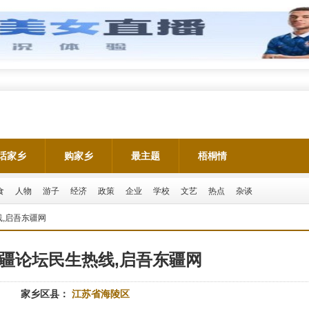
话家乡
购家乡
最主题
梧桐情
食
人物
游子
经济
政策
企业
学校
文艺
热点
杂谈
,启吾东疆网
疆论坛民生热线,启吾东疆网
家乡区县：
江苏省海陵区