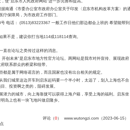
，使“启东市人民政府网站”进一步完善和提高。
保障局 根据南通《市委办公室市政府办公室关于印发〈启东市机构改革方案〉的
东市医疗保障局，为市政府工作部门。
 电话： (0513)83223367 一般工作日他们那边都会上班的 希望能帮到
，如果不是，建议你打当地114或118114查询。
一直在论坛之类传过这样的消息。
疆，开创未来”是启东市地方性官方论坛。两网站是我市对外宣传、展现政府
政府联系群众的桥梁和纽带。
这些都是属于网络谣言的，而且国家也没有出台相关的规定。
，从我们城里这边开车到启东起码要一个半小时，太远了，划入上海也不合
项目、投资啊之类的，阻碍发展。
发展潜力的城市，向上海靠拢可以获得上海户籍，享受上海的福利。启东坐
崇明岛上也有一块飞地叫做启隆乡。
评论（
0
）
www.wutongzi.com（2023-06-15）
点