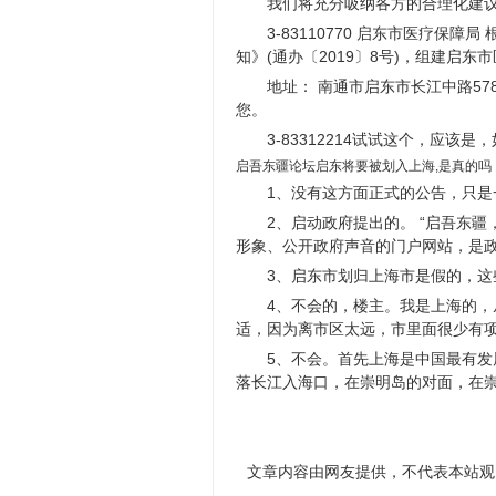
我们将充分吸纳各方的合理化建议
3-83110770 启东市医疗
知》(通办〔2019〕8号)，组建启
地址： 南通市启东市长江中路578号
您。
3-83312214试试这个，应该是
启吾东疆论坛启东将要被划入上海,是真的吗
1、没有这方面正式的公告，只是
2、启动政府提出的。 “启吾东
形象、公开政府声音的门户网站，是
3、启东市划归上海市是假的，
4、不会的，楼主。我是上海的
适，因为离市区太远，市里面很少有
5、不会。首先上海是中国最有
落长江入海口，在崇明岛的对面，在
文章内容由网友提供，不代表本站观