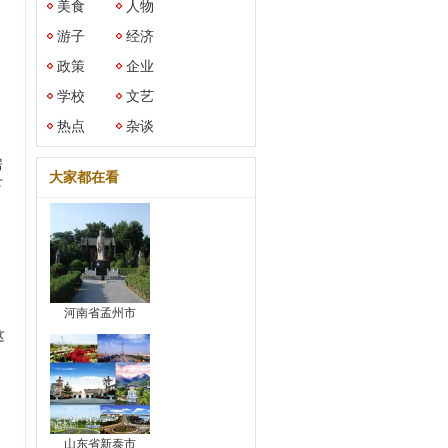
美食
人物
游子
经济
；
政策
企业
学校
文艺
热点
杂谈
房
大家都在看
下
河南省孟州市
这
，
山东省新泰市