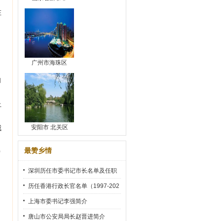
在
，
广州市海珠区
和
上
城
安阳市 北关区
最赞乡情
0
深圳历任市委书记市长名单及任职
时间
历任香港行政长官名单（1997-202
2）
上海市委书记李强简介
唐山市公安局局长赵晋进简介