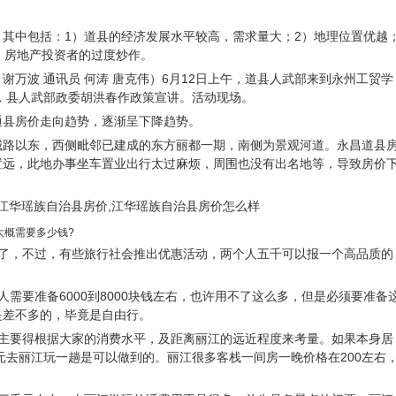
其中包括：1）道县的经济发展水平较高，需求量大；2）地理位置优越
）房地产投资者的过度炒作。
 谢万波 通讯员 何涛 唐克伟）6月12日上午，道县人武部来到永州工贸学
会，县人武部政委胡洪春作政策宣讲。活动现场。
通县房价走向趋势，逐渐呈下降趋势。
城路以东，西侧毗邻已建成的东方丽都一期，南侧为景观河道。永昌道县
置远，此地办事坐车置业出行太过麻烦，周围也没有出名地等，导致房价
大概需要多少钱?
据了，不过，有些旅行社会推出优惠活动，两个人五千可以报一个高品质的
人需要准备6000到8000块钱左右，也许用不了这么多，但是必须要准备
是差不多的，毕竟是自由行。
，主要得根据大家的消费水平，及距离丽江的远近程度来考量。如果本身居
0元去丽江玩一趟是可以做到的。丽江很多客栈一间房一晚价格在200左右