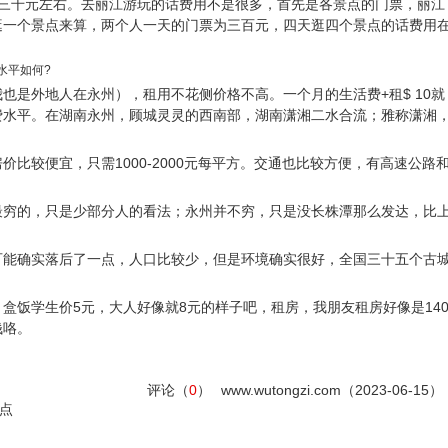
要三千元左右。去丽江游玩的话费用不是很多，首先是各景点的门票，丽江
逛一个景点来算，两个人一天的门票为三百元，四天逛四个景点的话费用
水平如何?
也是外地人在永州），租用不花侧价格不高。一个月的生活费+租$ 10就
费水平。在湖南永州，顾城灵灵的西南部，湖南潇湘二水合流；雅称潇湘
比较便宜，只需1000-2000元每平方。交通也比较方便，有高速公路
。
最穷的，只是少部分人的看法；永州并不穷，只是没长株潭那么发达，比
可能确实落后了一点，人口比较少，但是环境确实很好，全国三十五个古
盒饭学生价5元，大人好像就8元的样子吧，租房，我朋友租房好像是14
钱咯。
评论（
0
）
www.wutongzi.com（2023-06-15）
点