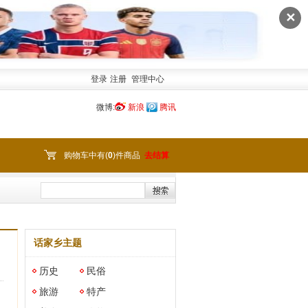
✕
登录
注册
管理中心
微博:
新浪
腾讯
购物车中有(
0
)件商品
去结算
话家乡主题
历史
民俗
旅游
特产