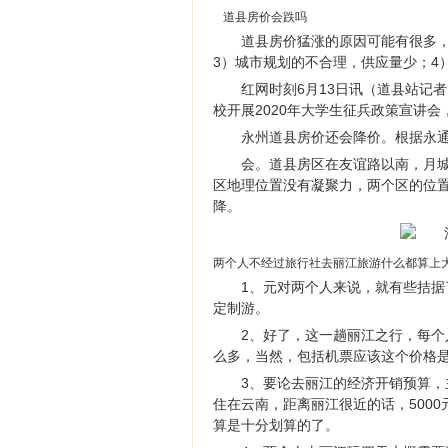
道县房价会跌吗
道县房价猛涨的原因可能有很多，
3）城市规划的不合理，供应量少；4
红网时刻6月13日讯（道县站记者
校开展2020年大学生征兵政策宣讲
永州道县房价还会降价。根据永
会。道县房区在友谊路以南，月
区地理位置没有凝聚力，两个区的位
降。
两个人不经过旅行社去丽江旅游什么都算上
1、元对两个人来说，就有些拮
定制游。
2、好了，这一趟丽江之行，每个
么多，当然，包括机票应该这个价格
3、要论去丽江的经济开销预算
住在云南，距离丽江很近的话，500
算是十分划算的了。